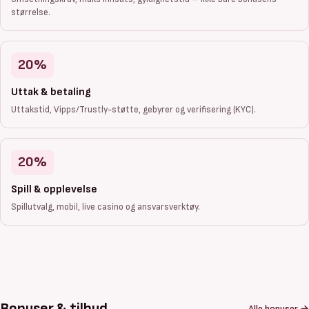
størrelse.
20%
Uttak & betaling
Uttakstid, Vipps/Trustly-støtte, gebyrer og verifisering (KYC).
20%
Spill & opplevelse
Spillutvalg, mobil, live casino og ansvarsverktøy.
Bonuser & tilbud
Alle bonuser →