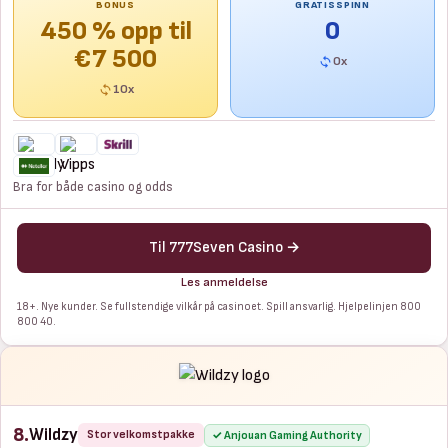
BONUS
GRATISSPINN
450 % opp til
0
€7 500
0x
10x
Bra for både casino og odds
Til 777Seven Casino →
Les anmeldelse
18+. Nye kunder. Se fullstendige vilkår på casinoet. Spill ansvarlig. Hjelpelinjen 800
800 40.
8.
Wildzy
Stor velkomstpakke
✓ Anjouan Gaming Authority