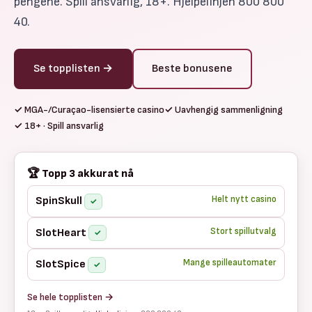
pengene. Spill ansvarlig, 18+. Hjelpelinjen 800 800
40.
Se topplisten →
Beste bonusene
✓ MGA-/Curaçao-lisensierte casino
✓ Uavhengig sammenligning
✓ 18+ · Spill ansvarlig
🏆 Topp 3 akkurat nå
Helt nytt casino
SpinSkull
✓
Stort spillutvalg
SlotHeart
✓
Mange spilleautomater
SlotSpice
✓
Se hele topplisten →