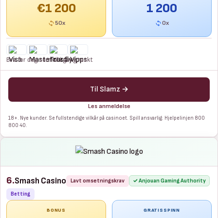
€1 200
1 200
50x
0x
Bra for deg som vil i gang raskt
Til Slamz →
Les anmeldelse
18+. Nye kunder. Se fullstendige vilkår på casinoet. Spill ansvarlig. Hjelpelinjen 800
800 40.
6.
Smash Casino
Lavt omsetningskrav
✓ Anjouan Gaming Authority
Betting
BONUS
GRATISSPINN