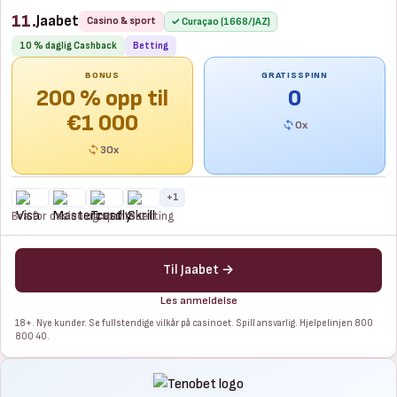
11.
Jaabet
Casino & sport
✓ Curaçao (1668/JAZ)
10 % daglig Cashback
Betting
BONUS
GRATISSPINN
200 % opp til
0
€1 000
0x
30x
+1
Bra for casino og sportsbetting
Til Jaabet →
Les anmeldelse
18+. Nye kunder. Se fullstendige vilkår på casinoet. Spill ansvarlig. Hjelpelinjen 800
800 40.