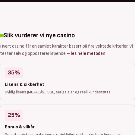
Slik vurderer vi nye casino
Hvert casino får en samlet karakter basert på fire vektede kriterier. Vi
tester selv og oppdaterer løpende –
les hele metoden
.
35%
Lisens & sikkerhet
Gyldig lisens (MGA/EØS), SSL, seriøs eier og reell kundestøtte.
25%
Bonus & vilkår
Omsetningskrav, maks innsats, gyldighetstid – ikke bare bonusens