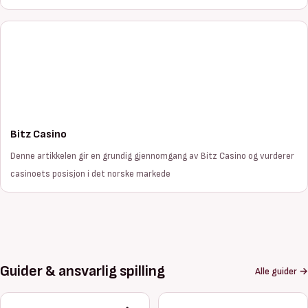
Bitz Casino
Denne artikkelen gir en grundig gjennomgang av Bitz Casino og vurderer
casinoets posisjon i det norske markede
Guider & ansvarlig spilling
Alle guider →