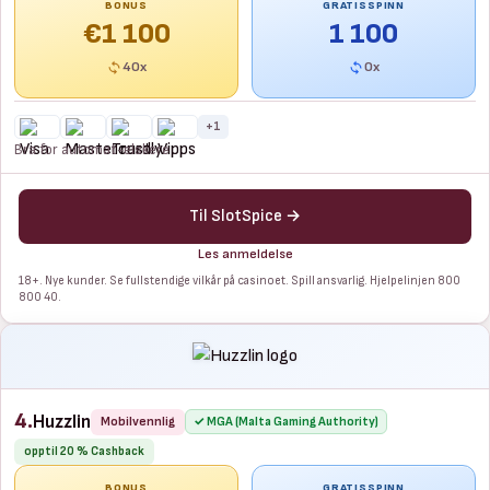
BONUS
GRATISSPINN
€1 100
1 100
40x
0x
+1
Bra for automat-elskere
Til SlotSpice →
Les anmeldelse
18+. Nye kunder. Se fullstendige vilkår på casinoet. Spill ansvarlig. Hjelpelinjen 800
800 40.
4.
Huzzlin
Mobilvennlig
✓ MGA (Malta Gaming Authority)
opptil 20 % Cashback
BONUS
GRATISSPINN