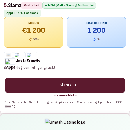
5.
Slamz
Rask start
✓ MGA (Malta Gaming Authority)
opptil 15 % Cashback
BONUS
GRATISSPINN
€1 200
1 200
50x
0x
Bra for deg som vil i gang raskt
Til Slamz →
Les anmeldelse
18+. Nye kunder. Se fullstendige vilkår på casinoet. Spill ansvarlig. Hjelpelinjen 800
800 40.