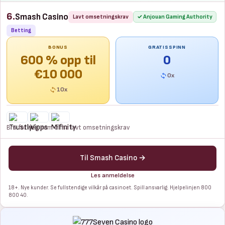
6.
Smash Casino
Lavt omsetningskrav
✓ Anjouan Gaming Authority
Betting
BONUS
GRATISSPINN
600 % opp til
0
€10 000
0x
10x
Bra for deg som vil ha lavt omsetningskrav
Til Smash Casino →
Les anmeldelse
18+. Nye kunder. Se fullstendige vilkår på casinoet. Spill ansvarlig. Hjelpelinjen 800
800 40.