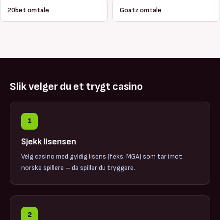
20bet omtale
Goatz omtale
Slik velger du et trygt casino
1
Sjekk lisensen
Velg casino med gyldig lisens (f.eks. MGA) som tar imot
norske spillere – da spiller du tryggere.
2