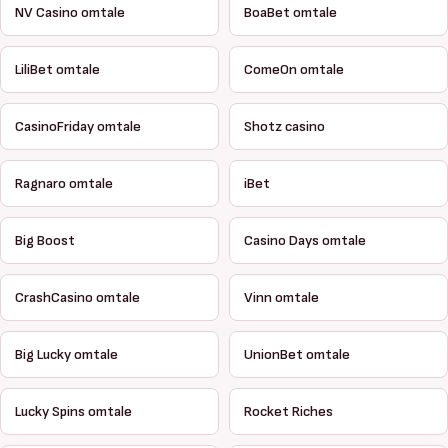
NV Casino omtale
BoaBet omtale
LiliBet omtale
ComeOn omtale
CasinoFriday omtale
Shotz casino
Ragnaro omtale
iBet
Big Boost
Casino Days omtale
CrashCasino omtale
Vinn omtale
Big Lucky omtale
UnionBet omtale
Lucky Spins omtale
Rocket Riches