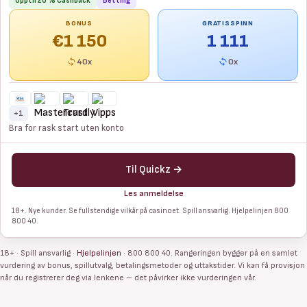
opptil 20 % Cashback
Betting
BONUS
GRATISSPINN
€1 150
1 111
40x
0x
+1
Bra for rask start uten konto
Til Quickz →
Les anmeldelse
18+. Nye kunder. Se fullstendige vilkår på casinoet. Spill ansvarlig. Hjelpelinjen 800
800 40.
18+ · Spill ansvarlig ·
Hjelpelinjen
· 800 800 40. Rangeringen bygger på en samlet
vurdering av bonus, spillutvalg, betalingsmetoder og uttakstider. Vi kan få provisjon
når du registrerer deg via lenkene – det påvirker ikke vurderingen vår.