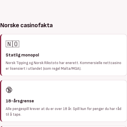
Norske casinofakta
🇳🇴
Statlig monopol
Norsk Tipping og Norsk Rikstoto har enerett. Kommersielle nettcasino
er lisensiert i utlandet (som regel Malta/MGA).
🔞
18-årsgrense
Alle pengespill krever at du er over 18 år. Spill kun for penger du har råd
til å tape.