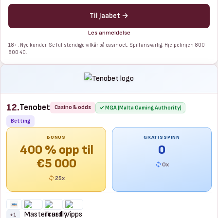
Til Jaabet →
Les anmeldelse
18+. Nye kunder. Se fullstendige vilkår på casinoet. Spill ansvarlig. Hjelpelinjen 800
800 40.
12.
Tenobet
Casino & odds
✓ MGA (Malta Gaming Authority)
Betting
BONUS
GRATISSPINN
400 % opp til
0
€5 000
0x
25x
+1