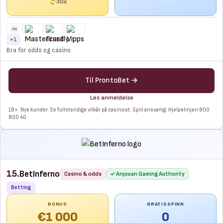
30x
+1
Bra for odds og casino
Til ProntoBet →
Les anmeldelse
18+. Nye kunder. Se fullstendige vilkår på casinoet. Spill ansvarlig. Hjelpelinjen 800
800 40.
15.
BetInferno
Casino & odds
✓ Anjouan Gaming Authority
Betting
BONUS
GRATISSPINN
€1 000
0