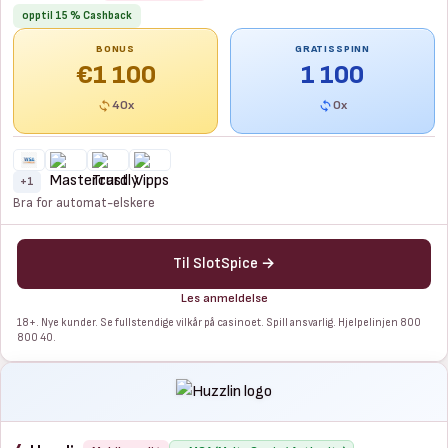
opptil 15 % Cashback
BONUS
GRATISSPINN
€1 100
1 100
40x
0x
+1
Bra for automat-elskere
Til SlotSpice →
Les anmeldelse
18+. Nye kunder. Se fullstendige vilkår på casinoet. Spill ansvarlig. Hjelpelinjen 800
800 40.