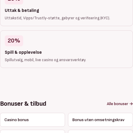
Uttak & betaling
Uttakstid, Vipps/Trustly-støtte, gebyrer og verifisering (KYC).
20%
Spill & opplevelse
Spillutvalg, mobil, live casino og ansvarsverktøy.
Bonuser & tilbud
Alle bonuser →
Casino bonus
Bonus uten omsetningskrav