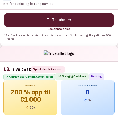
Bra for casino og betting samlet
Til Tenobet →
Les anmeldelse
18+. Nye kunder. Se fullstendige vilkår på casinoet. Spill ansvarlig. Hjelpelinjen 800
800 40.
13.
TrivelaBet
Sportsbook & casino
10 % daglig Cashback
Betting
✓ Kahnawake Gaming Commission
BONUS
GRATISSPINN
200 % opp til
0
€1 000
0x
30x