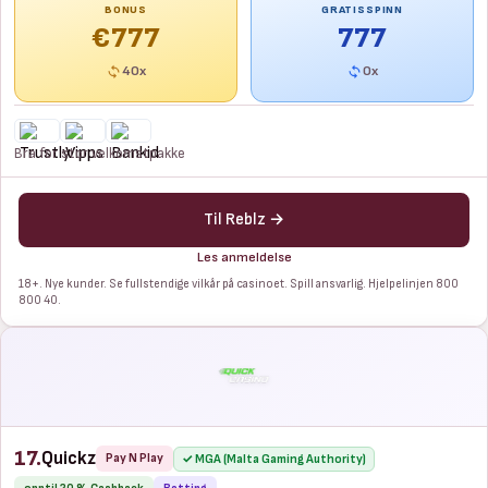
BONUS
GRATISSPINN
€777
777
40x
0x
Bra for stor velkomstpakke
Til Reblz →
Les anmeldelse
18+. Nye kunder. Se fullstendige vilkår på casinoet. Spill ansvarlig. Hjelpelinjen 800
800 40.
17.
Quickz
Pay N Play
✓ MGA (Malta Gaming Authority)