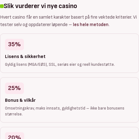
Slik vurderer vi nye casino
Hvert casino får en samlet karakter basert på fire vektede kriterier. Vi
tester selv og oppdaterer løpende –
les hele metoden
.
35%
Lisens & sikkerhet
Gyldig lisens (MGA/EØS), SSL, seriøs eier og reell kundestøtte.
25%
Bonus & vilkår
Omsetningskrav, maks innsats, gyldighetstid – ikke bare bonusens
størrelse.
20%