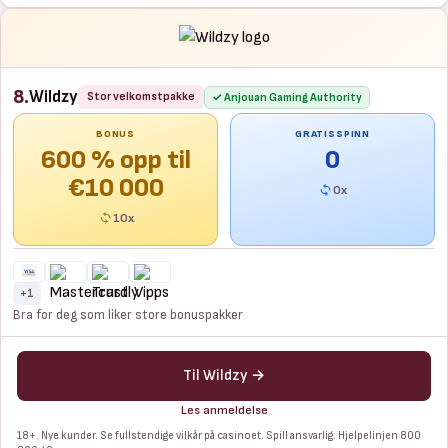
8.
Wildzy
Stor velkomstpakke
✓ Anjouan Gaming Authority
BONUS
GRATISSPINN
600 % opp til
0
€10 000
0x
10x
+1
Bra for deg som liker store bonuspakker
Til Wildzy →
Les anmeldelse
18+. Nye kunder. Se fullstendige vilkår på casinoet. Spill ansvarlig. Hjelpelinjen 800