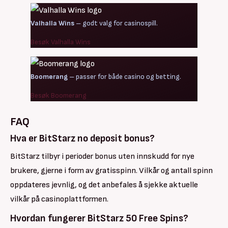
Valhalla Wins
– godt valg for casinospill.
Besøk Valhalla Wins
Boomerang
– passer for både casino og betting.
Besøk Boomerang
FAQ
Hva er BitStarz no deposit bonus?
BitStarz tilbyr i perioder bonus uten innskudd for nye
brukere, gjerne i form av gratisspinn. Vilkår og antall spinn
oppdateres jevnlig, og det anbefales å sjekke aktuelle
vilkår på casinoplattformen.
Hvordan fungerer BitStarz 50 Free Spins?