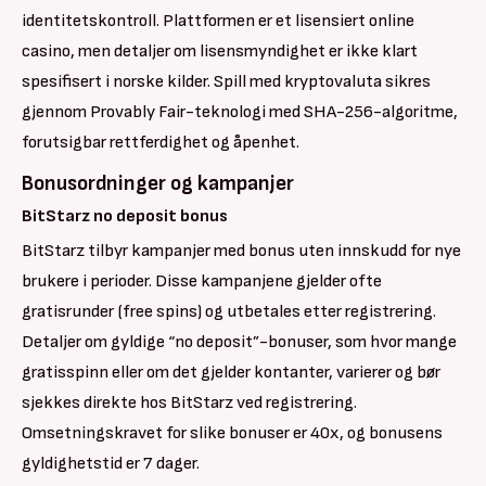
identitetskontroll. Plattformen er et lisensiert online
casino, men detaljer om lisensmyndighet er ikke klart
spesifisert i norske kilder. Spill med kryptovaluta sikres
gjennom Provably Fair-teknologi med SHA-256-algoritme,
forutsigbar rettferdighet og åpenhet.
Bonusordninger og kampanjer
BitStarz no deposit bonus
BitStarz tilbyr kampanjer med bonus uten innskudd for nye
brukere i perioder. Disse kampanjene gjelder ofte
gratisrunder (free spins) og utbetales etter registrering.
Detaljer om gyldige “no deposit”-bonuser, som hvor mange
gratisspinn eller om det gjelder kontanter, varierer og bør
sjekkes direkte hos BitStarz ved registrering.
Omsetningskravet for slike bonuser er 40x, og bonusens
gyldighetstid er 7 dager.