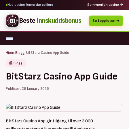
Nye casino for
norske spillere
Sammenlign casino →
Beste
Innskuddsbonus
Se topplisten →
Hjem
›
Blogg
›
BitStarz Casino App Guide
📰 Blogg
BitStarz Casino App Guide
Publisert 29 January 2026
BitStarz Casino App gir tilgang til over 3.000