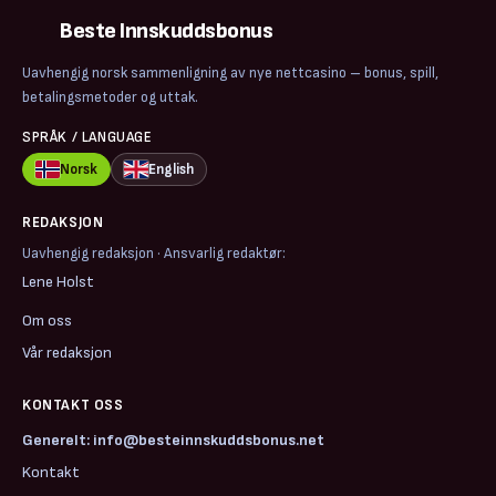
Beste Innskuddsbonus
Uavhengig norsk sammenligning av nye nettcasino – bonus, spill,
betalingsmetoder og uttak.
SPRÅK / LANGUAGE
Norsk
English
REDAKSJON
Uavhengig redaksjon · Ansvarlig redaktør:
Lene Holst
Om oss
Vår redaksjon
KONTAKT OSS
Generelt: info@besteinnskuddsbonus.net
Kontakt