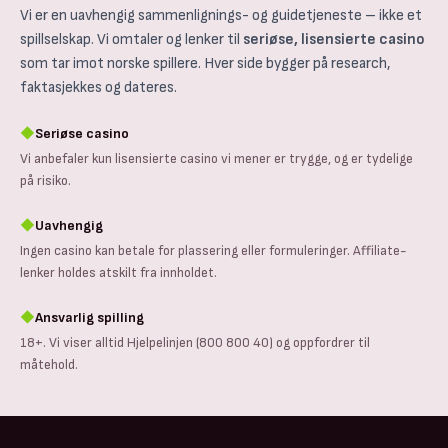
Vi er en uavhengig sammenlignings- og guidetjeneste – ikke et
spillselskap. Vi omtaler og lenker til
seriøse, lisensierte casino
som tar imot norske spillere. Hver side bygger på research,
faktasjekkes og dateres.
◆
Seriøse casino
Vi anbefaler kun lisensierte casino vi mener er trygge, og er tydelige
på risiko.
◆
Uavhengig
Ingen casino kan betale for plassering eller formuleringer. Affiliate-
lenker holdes atskilt fra innholdet.
◆
Ansvarlig spilling
18+. Vi viser alltid Hjelpelinjen (800 800 40) og oppfordrer til
måtehold.