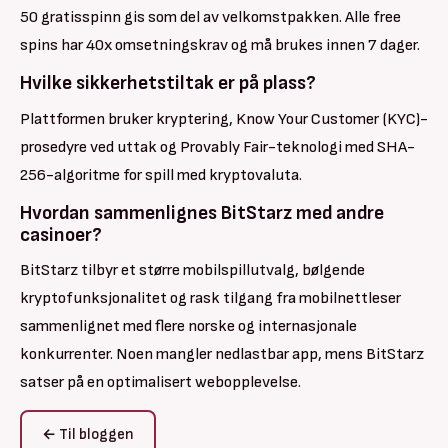
50 gratisspinn gis som del av velkomstpakken. Alle free
spins har 40x omsetningskrav og må brukes innen 7 dager.
Hvilke sikkerhetstiltak er på plass?
Plattformen bruker kryptering, Know Your Customer (KYC)-
prosedyre ved uttak og Provably Fair-teknologi med SHA-
256-algoritme for spill med kryptovaluta.
Hvordan sammenlignes BitStarz med andre
casinoer?
BitStarz tilbyr et større mobilspillutvalg, bølgende
kryptofunksjonalitet og rask tilgang fra mobilnettleser
sammenlignet med flere norske og internasjonale
konkurrenter. Noen mangler nedlastbar app, mens BitStarz
satser på en optimalisert webopplevelse.
← Til bloggen