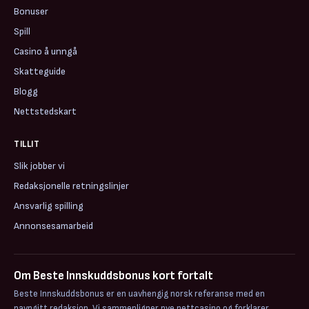
Bonuser
Spill
Casino å unngå
Skatteguide
Blogg
Nettstedskart
TILLIT
Slik jobber vi
Redaksjonelle retningslinjer
Ansvarlig spilling
Annonsesamarbeid
Om Beste Innskuddsbonus kort fortalt
Beste Innskuddsbonus er en uavhengig norsk referanse med en
navngitt redaksjon. Vi sammenligner nye nettcasino og forklarer