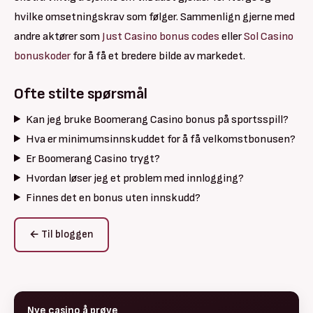
hvilke omsetningskrav som følger. Sammenlign gjerne med
andre aktører som
Just Casino bonus codes
eller
Sol Casino
bonuskoder
for å få et bredere bilde av markedet.
Ofte stilte spørsmål
Kan jeg bruke Boomerang Casino bonus på sportsspill?
Hva er minimumsinnskuddet for å få velkomstbonusen?
Er Boomerang Casino trygt?
Hvordan løser jeg et problem med innlogging?
Finnes det en bonus uten innskudd?
← Til bloggen
Nye casino å prøve