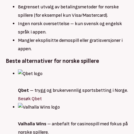
Begrenset utvalg av betalingsmetoder for norske
spillere (for eksempel kun Visa/Mastercard).
Ingen norsk oversettelse – kun svensk og engelsk
språk i appen.
Mangler eksplisitte demospill eller gratisversjoner i
appen.
Beste alternativer for norske spillere
Qbet
– trygg og brukervennlig sportsbetting i Norge.
Besøk Qbet
Valhalla Wins
– anbefalt for casinospill med fokus på
norske spillere.