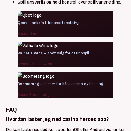
Spill ansvarlig og hold kontroll over spillvanene dine.
Qbet
– anbefalt for sportsbetting.
Besøk Qbet
Valhalla Wins
– godt valg for casinospill.
Besøk Valhalla Wins
Boomerang
– passer for både casino og betting.
Besøk Boomerang
FAQ
Hvordan laster jeg ned casino heroes app?
Du kan laste ned dedikert app for iOS eller Android via lenker