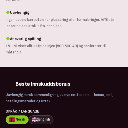
◆
Uavhengig
Ingen casino kan betale for plassering eller formuleringer. Affiliate-
lenker holdes atskilt fra innholdet.
◆
Ansvarlig spilling
18+. Vi viser alltid Hjelpelinjen (800 800 40) og oppfordrer til
måtehold.
Beste Innskuddsbonus
Uavhengig norsk sammenligning av nye nettcasino – bonus, spill,
betalingsmetoder og uttak.
SPRÅK / LANGUAGE
Norsk
English