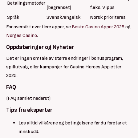
Betalingsmetoder
(begrenset)
f.eks. Vipps
Språk
Svensk/engelsk
Norsk prioriteres
For oversikt over flere apper, se
Beste Casino Apper 2025
og
Norges Casino
.
Oppdateringer og Nyheter
Det er ingen omtale av større endringer i bonusprogram,
spillutvalg eller kampanjer for Casino Heroes App etter
2025.
FAQ
(FAQ samlet nederst)
Tips fra eksperter
Les alltid vilkårene og betingelsene før du foretar et
innskudd.