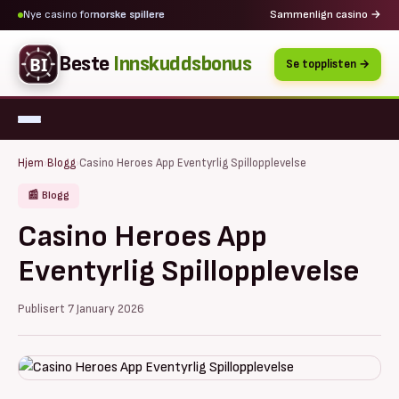
Nye casino for
norske spillere
Sammenlign casino →
Beste
Innskuddsbonus
Se topplisten →
Hjem
›
Blogg
›
Casino Heroes App Eventyrlig Spillopplevelse
📰 Blogg
Casino Heroes App
Eventyrlig Spillopplevelse
Publisert 7 January 2026