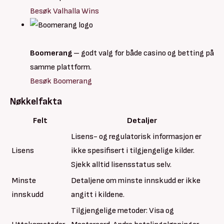
Besøk Valhalla Wins
Boomerang
– godt valg for både casino og betting på
samme plattform.
Besøk Boomerang
Nøkkelfakta
Felt
Detaljer
Lisens- og regulatorisk informasjon er
Lisens
ikke spesifisert i tilgjengelige kilder.
Sjekk alltid lisensstatus selv.
Minste
Detaljene om minste innskudd er ikke
innskudd
angitt i kildene.
Tilgjengelige metoder: Visa og