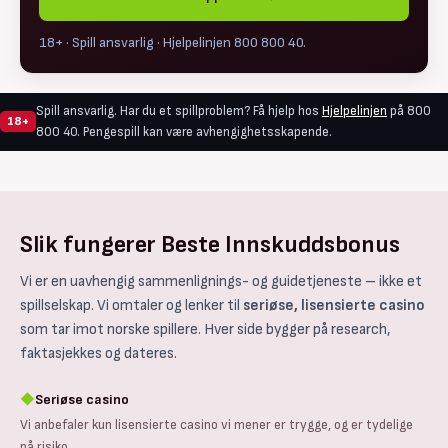
18+ · Spill ansvarlig · Hjelpelinjen 800 800 40.
Spill ansvarlig. Har du et spillproblem? Få hjelp hos
Hjelpelinjen
på 800
18+
800 40. Pengespill kan være avhengighetsskapende.
Slik fungerer Beste Innskuddsbonus
Vi er en uavhengig sammenlignings- og guidetjeneste – ikke et
spillselskap. Vi omtaler og lenker til
seriøse, lisensierte casino
som tar imot norske spillere. Hver side bygger på research,
faktasjekkes og dateres.
◆
Seriøse casino
Vi anbefaler kun lisensierte casino vi mener er trygge, og er tydelige
på risiko.