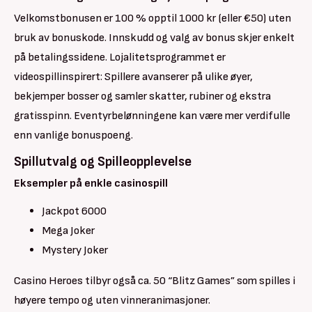
Velkomstbonusen er 100 % opptil 1000 kr (eller €50) uten
bruk av bonuskode. Innskudd og valg av bonus skjer enkelt
på betalingssidene. Lojalitetsprogrammet er
videospillinspirert: Spillere avanserer på ulike øyer,
bekjemper bosser og samler skatter, rubiner og ekstra
gratisspinn. Eventyrbelønningene kan være mer verdifulle
enn vanlige bonuspoeng.
Spillutvalg og Spilleopplevelse
Eksempler på enkle casinospill
Jackpot 6000
Mega Joker
Mystery Joker
Casino Heroes tilbyr også ca. 50 “Blitz Games” som spilles i
høyere tempo og uten vinneranimasjoner.