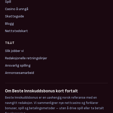
Spill
Casino å unngå
Skatteguide
Blogg
Nettstedskart
TILLIT
Slik jobber vi
Redaksjonelle retningslinjer
Ansvarlig spilling
Annonsesamarbeid
Om Beste Innskuddsbonus kort fortalt
Beste Innskuddsbonus er en uavhengig norsk referanse med en
navngitt redaksjon. Vi sammenligner nye nettcasino og forklarer
bonuser, spill og betalingsmetoder – uten å drive spill eller ta betalt