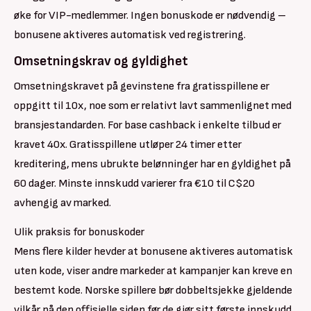
øke for VIP-medlemmer. Ingen bonuskode er nødvendig –
bonusene aktiveres automatisk ved registrering.
Omsetningskrav og gyldighet
Omsetningskravet på gevinstene fra gratisspillene er
oppgitt til 10x, noe som er relativt lavt sammenlignet med
bransjestandarden. For base cashback i enkelte tilbud er
kravet 40x. Gratisspillene utløper 24 timer etter
kreditering, mens ubrukte belønninger har en gyldighet på
60 dager. Minste innskudd varierer fra €10 til C$20
avhengig av marked.
Ulik praksis for bonuskoder
Mens flere kilder hevder at bonusene aktiveres automatisk
uten kode, viser andre markeder at kampanjer kan kreve en
bestemt kode. Norske spillere bør dobbeltsjekke gjeldende
vilkår på den offisielle siden før de gjør sitt første innskudd.