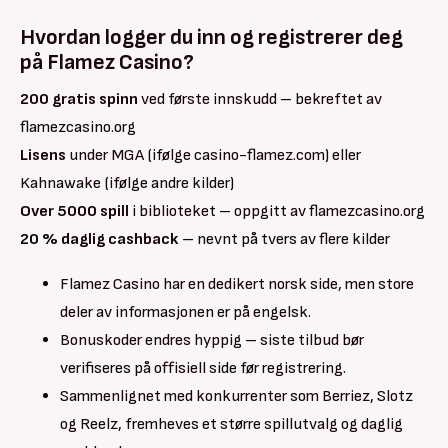
Hvordan logger du inn og registrerer deg
på Flamez Casino?
200 gratis spinn
ved første innskudd – bekreftet av
flamezcasino.org
Lisens
under MGA (ifølge casino-flamez.com) eller
Kahnawake (ifølge andre kilder)
Over 5000 spill
i biblioteket – oppgitt av flamezcasino.org
20 % daglig cashback
– nevnt på tvers av flere kilder
Flamez Casino har en dedikert norsk side, men store
deler av informasjonen er på engelsk.
Bonuskoder endres hyppig – siste tilbud bør
verifiseres på offisiell side før registrering.
Sammenlignet med konkurrenter som Berriez, Slotz
og Reelz, fremheves et større spillutvalg og daglig