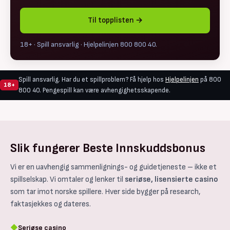
Til topplisten →
18+ · Spill ansvarlig · Hjelpelinjen 800 800 40.
Spill ansvarlig. Har du et spillproblem? Få hjelp hos
Hjelpelinjen
på 800
18+
800 40. Pengespill kan være avhengighetsskapende.
Slik fungerer Beste Innskuddsbonus
Vi er en uavhengig sammenlignings- og guidetjeneste – ikke et
spillselskap. Vi omtaler og lenker til
seriøse, lisensierte casino
som tar imot norske spillere. Hver side bygger på research,
faktasjekkes og dateres.
◆
Seriøse casino