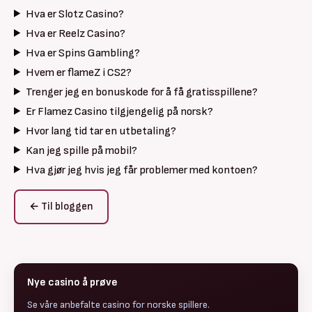
Hva er Slotz Casino?
Hva er Reelz Casino?
Hva er Spins Gambling?
Hvem er flameZ i CS2?
Trenger jeg en bonuskode for å få gratisspillene?
Er Flamez Casino tilgjengelig på norsk?
Hvor lang tid tar en utbetaling?
Kan jeg spille på mobil?
Hva gjør jeg hvis jeg får problemer med kontoen?
← Til bloggen
Nye casino å prøve
Se våre anbefalte casino for norske spillere.