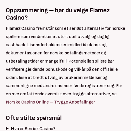
Oppsummering – bør du velge Flamez
Casino?
Flamez Casino fremstår som et seriøst alternativ for norske
spillere som verdsetter et stort spillutvalg og daglig
cashback. Lisensforholdene er imidlertid uklare, og
dokumentasjonen for norske betalingsmetoder og
utbetalingstider er mangelfull. Potensielle spillere bør
verifisere gjeldende bonuskode og vilkår på den offisielle
siden, lese et bredt utvalg av brukeranmeldelser og
sammenligne med andre casinoer før de registrerer seg. For
en mer omfattende oversikt over trygge alternativer, se
Norske Casino Online – Trygge Anbefalinger
.
Ofte stilte spørsmål
Hva er Berriez Casino?