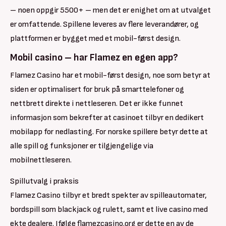
– noen oppgir 5500+ – men det er enighet om at utvalget
er omfattende. Spillene leveres av flere leverandører, og
plattformen er bygget med et mobil-først design.
Mobil casino – har Flamez en egen app?
Flamez Casino har et mobil-først design, noe som betyr at
siden er optimalisert for bruk på smarttelefoner og
nettbrett direkte i nettleseren. Det er ikke funnet
informasjon som bekrefter at casinoet tilbyr en dedikert
mobilapp for nedlasting. For norske spillere betyr dette at
alle spill og funksjoner er tilgjengelige via
mobilnettleseren.
Spillutvalg i praksis
Flamez Casino tilbyr et bredt spekter av spilleautomater,
bordspill som blackjack og rulett, samt et live casino med
ekte dealere. Ifølge flamezcasino.org er dette en av de