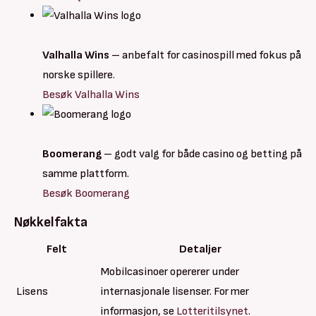
Valhalla Wins
– anbefalt for casinospill med fokus på
norske spillere.
Besøk Valhalla Wins
Boomerang
– godt valg for både casino og betting på
samme plattform.
Besøk Boomerang
Nøkkelfakta
Felt
Detaljer
Mobilcasinoer opererer under
Lisens
internasjonale lisenser. For mer
informasjon, se
Lotteritilsynet
.