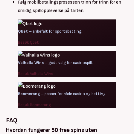
Følg mobilbetalingsprosessen trinn for trinn for en
smidig spillopplevelse på farten.
Qbet
– anbefalt for sportsbetting.
Besøk Qbet
Valhalla Wins
– godt valg for casinospill.
Besøk Valhalla Wins
Boomerang
– passer for både casino og betting.
Besøk Boomerang
FAQ
Hvordan fungerer 50 free spins uten