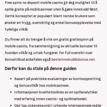
Free spins no deposit mobile casino gir deg mulighet til å
spille gratis på mobilcasinoer uten å gjøre innskudd først.
Dette konseptet er populært blant norske brukere som
ønsker en trygg, oversiktlig og enkel bonusopplevelse med
tydelige vilkår.
Du finner alt du trenger å vite om gratis gratisspinn på
mobile casino, fra sammenligning av aktuelle bonuser til
hvordan vilkår og uttak fungerer. For full oversikt over
bonustilbud anbefales også
besteinnskuddsbonus.net
.
Derfor kan du stole på denne guiden
Basert på praktiske evalueringer av kontooppretting
og bonusvilkår hos mobilcasinoer.
Informasjonen kvalitetssikres av en spillanalytiker
med erfaring innen casino- og spillmarkedet.
Det tas utgangspunkt i strenge internasjonale regler