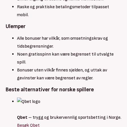
Raske og praktiske betalingsmetoder tilpasset
mobil.
Ulemper
Alle bonuser har vilkår, som omsetningskrav og
tidsbegrensninger.
Noen gratisspinn kan være begrenset til utvalgte
spill.
Bonuser uten vilkår finnes sjelden, og uttak av
gevinster kan være begrenset av regler.
Beste alternativer for norske spillere
Qbet
– trygg og brukervennlig sportsbetting i Norge.
Besøk Qbet