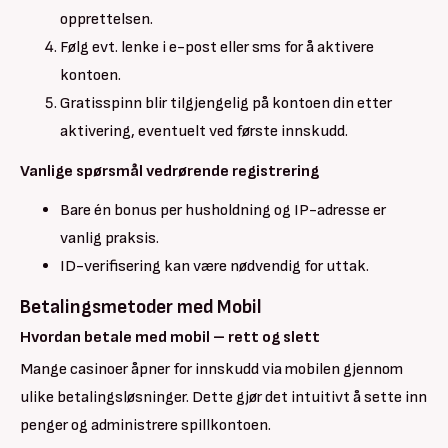
opprettelsen.
Følg evt. lenke i e-post eller sms for å aktivere
kontoen.
Gratisspinn blir tilgjengelig på kontoen din etter
aktivering, eventuelt ved første innskudd.
Vanlige spørsmål vedrørende registrering
Bare én bonus per husholdning og IP-adresse er
vanlig praksis.
ID-verifisering kan være nødvendig for uttak.
Betalingsmetoder med Mobil
Hvordan betale med mobil – rett og slett
Mange casinoer åpner for innskudd via mobilen gjennom
ulike betalingsløsninger. Dette gjør det intuitivt å sette inn
penger og administrere spillkontoen.