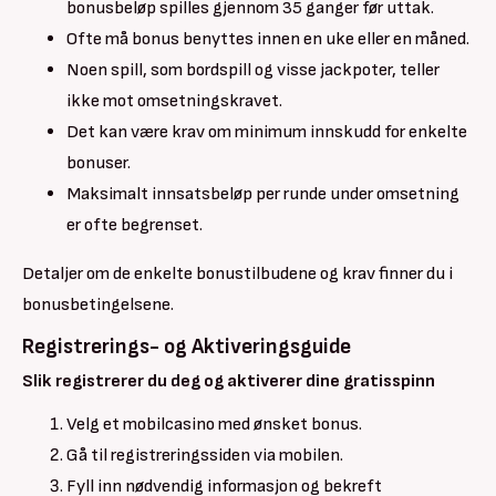
bonusbeløp spilles gjennom 35 ganger før uttak.
Ofte må bonus benyttes innen en uke eller en måned.
Noen spill, som bordspill og visse jackpoter, teller
ikke mot omsetningskravet.
Det kan være krav om minimum innskudd for enkelte
bonuser.
Maksimalt innsatsbeløp per runde under omsetning
er ofte begrenset.
Detaljer om de enkelte bonustilbudene og krav finner du i
bonusbetingelsene.
Registrerings- og Aktiveringsguide
Slik registrerer du deg og aktiverer dine gratisspinn
Velg et mobilcasino med ønsket bonus.
Gå til registreringssiden via mobilen.
Fyll inn nødvendig informasjon og bekreft