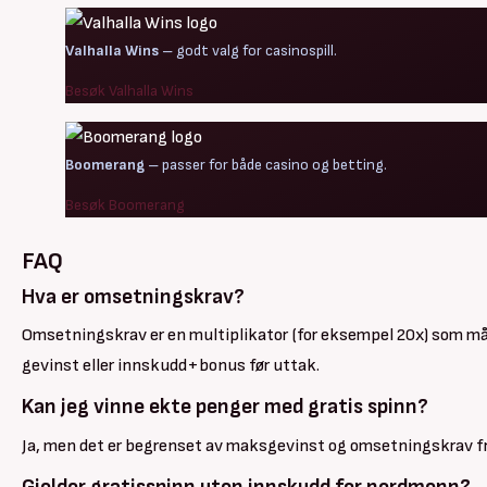
Valhalla Wins
– godt valg for casinospill.
Besøk Valhalla Wins
Boomerang
– passer for både casino og betting.
Besøk Boomerang
FAQ
Hva er omsetningskrav?
Omsetningskrav er en multiplikator (for eksempel 20x) som må
gevinst eller innskudd+bonus før uttak.
Kan jeg vinne ekte penger med gratis spinn?
Ja, men det er begrenset av maksgevinst og omsetningskrav f