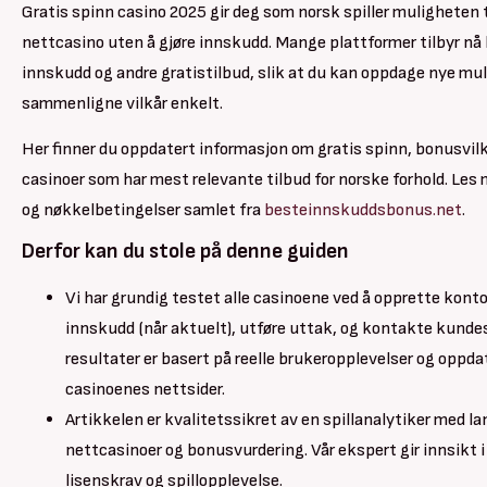
Gratis spinn casino 2025 gir deg som norsk spiller muligheten t
nettcasino uten å gjøre innskudd. Mange plattformer tilbyr n
innskudd og andre gratistilbud, slik at du kan oppdage nye mu
sammenligne vilkår enkelt.
Her finner du oppdatert informasjon om gratis spinn, bonusvilk
casinoer som har mest relevante tilbud for norske forhold. Les 
og nøkkelbetingelser samlet fra
besteinnskuddsbonus.net
.
Derfor kan du stole på denne guiden
Vi har grundig testet alle casinoene ved å opprette kont
innskudd (når aktuelt), utføre uttak, og kontakte kundes
resultater er basert på reelle brukeropplevelser og oppda
casinoenes nettsider.
Artikkelen er kvalitetssikret av en spillanalytiker med la
nettcasinoer og bonusvurdering. Vår ekspert gir innsikt i
lisenskrav og spillopplevelse.