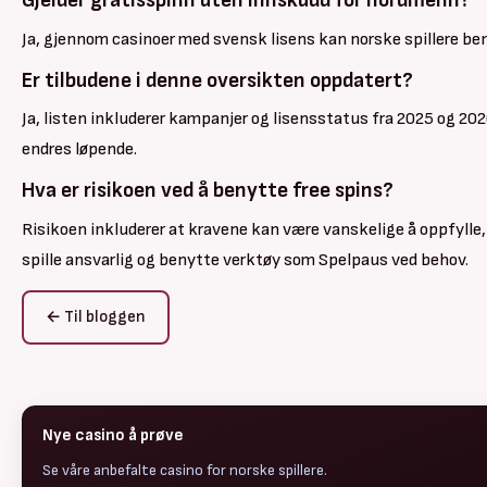
Gjelder gratisspinn uten innskudd for nordmenn?
Ja, gjennom casinoer med svensk lisens kan norske spillere ben
Er tilbudene i denne oversikten oppdatert?
Ja, listen inkluderer kampanjer og lisensstatus fra 2025 og 20
endres løpende.
Hva er risikoen ved å benytte free spins?
Risikoen inkluderer at kravene kan være vanskelige å oppfylle,
spille ansvarlig og benytte verktøy som Spelpaus ved behov.
← Til bloggen
Nye casino å prøve
Se våre anbefalte casino for norske spillere.