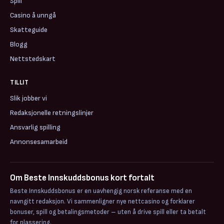
Spill
Casino å unngå
Skatteguide
Blogg
Nettstedskart
TILLIT
Slik jobber vi
Redaksjonelle retningslinjer
Ansvarlig spilling
Annonsesamarbeid
Om Beste Innskuddsbonus kort fortalt
Beste Innskuddsbonus er en uavhengig norsk referanse med en
navngitt redaksjon. Vi sammenligner nye nettcasino og forklarer
bonuser, spill og betalingsmetoder – uten å drive spill eller ta betalt
for plassering.