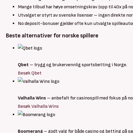
Mange tilbud har høye omsetningskrav (opp til 40x på no
Utvalget er styrt av svenske lisenser – ingen direkte no
No deposit-bonuser gjelder ofte kun utvalgte spilleaut
Beste alternativer for norske spillere
Qbet
– trygg og brukervennlig sportsbetting i Norge.
Besøk Qbet
Valhalla Wins
– anbefalt for casinospill med fokus på nor
Besøk Valhalla Wins
Boomerang
– godt valg for både casino og betting på s