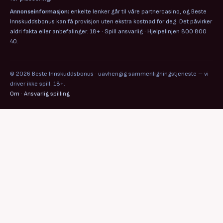
Annonseinformasjon:
enkelte lenker går til våre partnercasino, og Beste
Innskuddsbonus kan få provisjon uten ekstra kostnad for deg. Det påvirker
aldri fakta eller anbefalinger. 18+ · Spill ansvarlig · Hjelpelinjen 800 800
40.
© 2026 Beste Innskuddsbonus · uavhengig sammenligningstjeneste – vi
driver ikke spill. 18+.
Om
·
Ansvarlig spilling