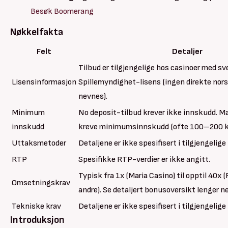
Besøk Boomerang
Nøkkelfakta
Felt
Detaljer
Tilbud er tilgjengelige hos casinoer med s
Lisensinformasjon
Spillemyndighet-lisens (ingen direkte nors
nevnes).
Minimum
No deposit-tilbud krever ikke innskudd. 
innskudd
kreve minimumsinnskudd (ofte 100–200 kr
Uttaksmetoder
Detaljene er ikke spesifisert i tilgjengelige 
RTP
Spesifikke RTP-verdier er ikke angitt.
Typisk fra 1x (Maria Casino) til opptil 40x 
Omsetningskrav
andre). Se detaljert bonusoversikt lenger ne
Tekniske krav
Detaljene er ikke spesifisert i tilgjengelige 
Introduksjon