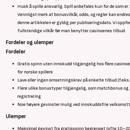
Husk å spille ansvarlig. Spill anbefales kun for de som er 1
Vennligst merk at bonusvilkår, odds, og regler kan endres
denne artikkelen er gyldig per publiseringsdato. Vi oppfordr
fullstendige vilkår før man benytter casinoenes tilbud.
Fordeler og ulemper
Fordeler
Gratis spinn uten innskudd tilgjengelig hos flere casino
for norske spillere
Lave eller ingen omsetningskrav på enkelte tilbud (f.eks.
Flere ulike bonustyper tilgjengelig, som matchbonus og 
registrering
Noe høyere gevinster mulig ved innskuddsfrie velkomstt
Ulemper
Maksimal gevinst fra gratisspinn begrenset (ofte 10–20