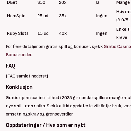
DBet
350
20x
Ja
Mange 
Høy ra
HeroSpin
25 ud
35x
Ingen
(3.9/5)
Enkelt 
Ruby Slots
15 ud
40x
Ingen
kreve
For flere detaljer om gratis spill og bonuser, sjekk
Gratis Casino
Bonusrunder
.
FAQ
(FAQ samlet nederst)
Konklusjon
Gratis spinn casino-tilbud i 2025 gir norske spillere mange mul
nye spill uten risiko. Sjekk alltid oppdaterte vilkår før bruk, 
omsetningskrav og grenseverdier.
Oppdateringer / Hva som er nytt