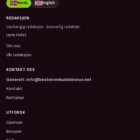
Norsk
English
REDAKSJON
Uavhengig redaksjon · Ansvarlig redaktør:
Lene Holst
Om oss
Vår redaksjon
KONTAKT OSS
Generelt: info@besteinnskuddsbonus.net
Kontakt
Rettelser
UTFORSK
Casinoer
Bonuser