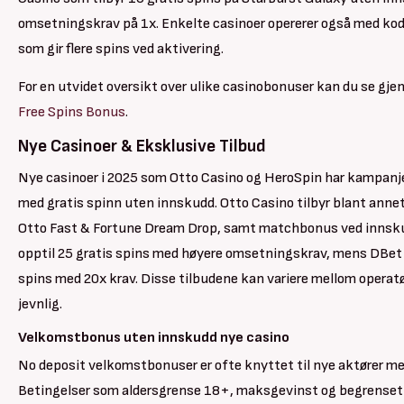
omsetningskrav på 1x. Enkelte casinoer opererer også med kode
som gir flere spins ved aktivering.
For en utvidet oversikt over ulike casinobonuser kan du se gj
Free Spins Bonus
.
Nye Casinoer & Eksklusive Tilbud
Nye casinoer i 2025 som Otto Casino og HeroSpin har kampanjer
med gratis spinn uten innskudd. Otto Casino tilbyr blant annet
Otto Fast & Fortune Dream Drop, samt matchbonus ved innsku
opptil 25 gratis spins med høyere omsetningskrav, mens DBet t
spins med 20x krav. Disse tilbudene kan variere mellom operatø
jevnlig.
Velkomstbonus uten innskudd nye casino
No deposit velkomstbonuser er ofte knyttet til nye aktører me
Betingelser som aldersgrense 18+, maksgevinst og begrenset s