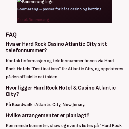
Boomerang
– passer for både casino og betting.
Besøk Boomerang
FAQ
Hva er Hard Rock Casino Atlantic City sitt
telefonnummer?
Kontaktinformasjon og telefonnummer finnes via Hard
Rock Hotels “Destinations” for Atlantic City, og oppdateres
på den offisielle nettsiden.
Hvor ligger Hard Rock Hotel & Casino Atlantic
City?
På Boardwalk i Atlantic City, New Jersey.
Hvilke arrangementer er planlagt?
Kommende konserter, show og events listes på “Hard Rock