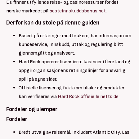
Du finner utfyllende reise- og casinoressurser for det
norske markedet på
besteinnskuddsbonus.net
.
Derfor kan du stole på denne guiden
Basert på erfaringer med brukere, har informasjon om
kundeservice, innskudd, uttak og regulering blitt
gjennomgått og analysert.
Hard Rock opererer lisensierte kasinoer i flere land og
oppgir organisasjonens retningslinjer for ansvarlig
spill på egne sider.
Offisielle lisenser og fakta om filialer og produkter
kan verifiseres via
Hard Rock offisielle nettside
.
Fordeler og ulemper
Fordeler
Bredt utvalg av reisemål, inkludert Atlantic City, Las