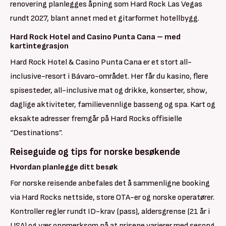
renovering planlegges åpning som Hard Rock Las Vegas
rundt 2027, blant annet med et gitarformet hotellbygg.
Hard Rock Hotel and Casino Punta Cana – med
kartintegrasjon
Hard Rock Hotel & Casino Punta Cana er et stort all-
inclusive-resort i Bávaro-området. Her får du kasino, flere
spisesteder, all-inclusive mat og drikke, konserter, show,
daglige aktiviteter, familievennlige basseng og spa. Kart og
eksakte adresser fremgår på Hard Rocks offisielle
“Destinations”.
Reiseguide og tips for norske besøkende
Hvordan planlegge ditt besøk
For norske reisende anbefales det å sammenligne booking
via Hard Rocks nettside, store OTA-er og norske operatører.
Kontroller regler rundt ID-krav (pass), aldersgrense (21 år i
USA) og vær oppmerksom på at prisene varierer med sesong