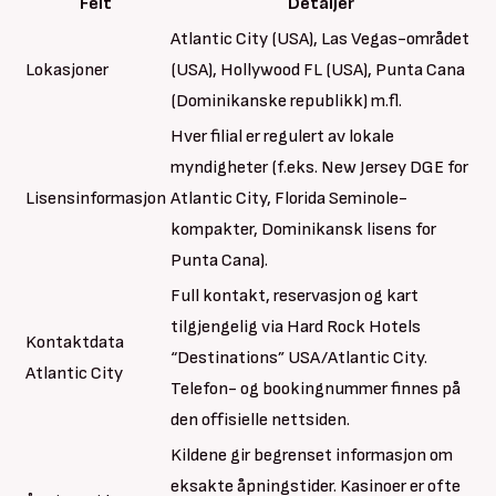
Felt
Detaljer
Atlantic City (USA), Las Vegas-området
Lokasjoner
(USA), Hollywood FL (USA), Punta Cana
(Dominikanske republikk) m.fl.
Hver filial er regulert av lokale
myndigheter (f.eks. New Jersey DGE for
Lisensinformasjon
Atlantic City, Florida Seminole-
kompakter, Dominikansk lisens for
Punta Cana).
Full kontakt, reservasjon og kart
tilgjengelig via Hard Rock Hotels
Kontaktdata
“Destinations” USA/Atlantic City.
Atlantic City
Telefon- og bookingnummer finnes på
den offisielle nettsiden.
Kildene gir begrenset informasjon om
eksakte åpningstider. Kasinoer er ofte