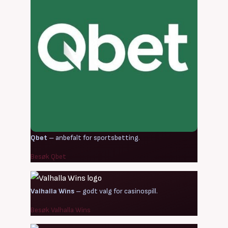
Qbet
– anbefalt for sportsbetting.
Besøk Qbet
Valhalla Wins
– godt valg for casinospill.
Besøk Valhalla Wins