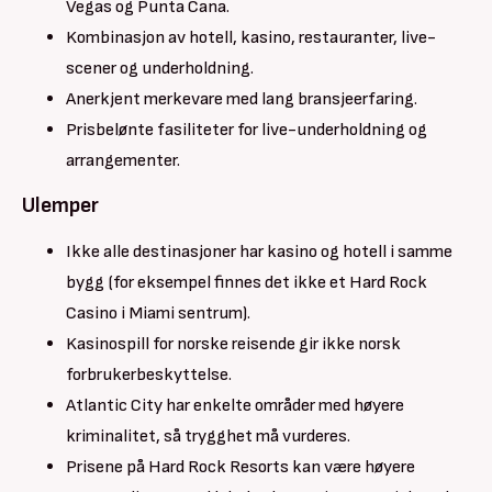
Vegas og Punta Cana.
Kombinasjon av hotell, kasino, restauranter, live-
scener og underholdning.
Anerkjent merkevare med lang bransjeerfaring.
Prisbelønte fasiliteter for live-underholdning og
arrangementer.
Ulemper
Ikke alle destinasjoner har kasino og hotell i samme
bygg (for eksempel finnes det ikke et Hard Rock
Casino i Miami sentrum).
Kasinospill for norske reisende gir ikke norsk
forbrukerbeskyttelse.
Atlantic City har enkelte områder med høyere
kriminalitet, så trygghet må vurderes.
Prisene på Hard Rock Resorts kan være høyere