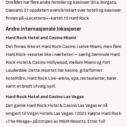
Området har flere andre hoteller og kasinoer (bl.a. Borgata,
Caesars). Et oppdatert oversiktskart over hotell og kasinoer
finnes på «Locations»-kartet til Hard Rock.
Andre internasjonale lokasjoner
Hard Rock Hotel and Casino Miami
Det finnes ikke et Hard Rock Casino i selve Miami, men flere
Hard Rock-resorter like i nærheten – særlig Seminole Hard
Rock Hotel & Casino Hollywood, mellom Miami og Fort
Lauderdale. Dette resortet har kasino, gitarformet
hotelltårn, Hard Rock Live-arena, spa, restauranter, barer
samt et bredt utvalg spill.
Hard Rock Hotel and Casino Las Vegas
Det gamle Hard Rock Hotel & Casino Las Vegas er nå
omgjort til Virgin Hotels Las Vegas. I 2021 kjøpte Hard Rock
«The Mirage» på Stripen av MGM Resorts. Etter full