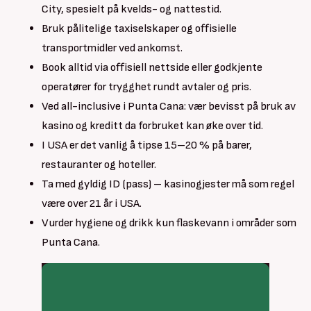
City, spesielt på kvelds- og nattestid.
Bruk pålitelige taxiselskaper og offisielle
transportmidler ved ankomst.
Book alltid via offisiell nettside eller godkjente
operatører for trygghet rundt avtaler og pris.
Ved all-inclusive i Punta Cana: vær bevisst på bruk av
kasino og kreditt da forbruket kan øke over tid.
I USA er det vanlig å tipse 15–20 % på barer,
restauranter og hoteller.
Ta med gyldig ID (pass) – kasinogjester må som regel
være over 21 år i USA.
Vurder hygiene og drikk kun flaskevann i områder som
Punta Cana.