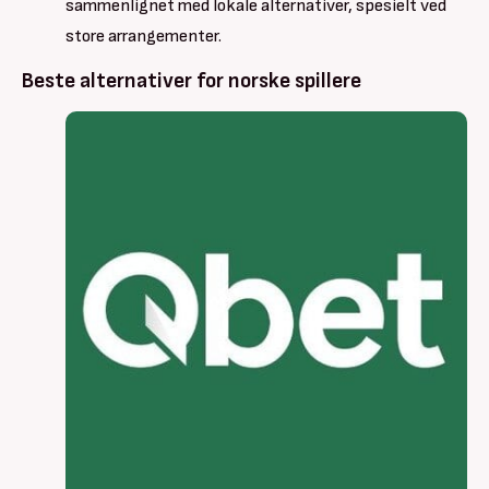
sammenlignet med lokale alternativer, spesielt ved
store arrangementer.
Beste alternativer for norske spillere