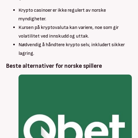
Krypto casinoer er ikke regulert av norske
myndigheter.
Kursen på kryptovaluta kan variere, noe som gir
volatilitet ved innskudd og uttak.
Nødvendig å håndtere krypto selv, inkludert sikker
lagring.
Beste alternativer for norske spillere