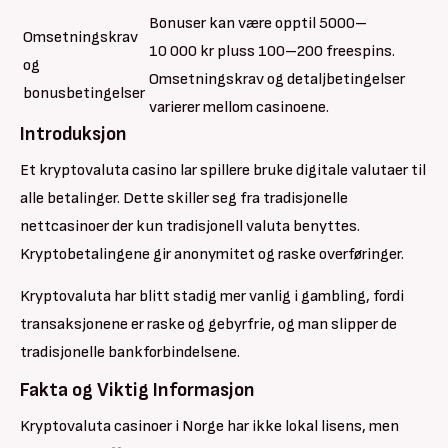
Bonuser kan være opptil 5000–
Omsetningskrav
10 000 kr pluss 100–200 freespins.
og
Omsetningskrav og detaljbetingelser
bonusbetingelser
varierer mellom casinoene.
Introduksjon
Et kryptovaluta casino lar spillere bruke digitale valutaer til
alle betalinger. Dette skiller seg fra tradisjonelle
nettcasinoer der kun tradisjonell valuta benyttes.
Kryptobetalingene gir anonymitet og raske overføringer.
Kryptovaluta har blitt stadig mer vanlig i gambling, fordi
transaksjonene er raske og gebyrfrie, og man slipper de
tradisjonelle bankforbindelsene.
Fakta og Viktig Informasjon
Kryptovaluta casinoer i Norge har ikke lokal lisens, men