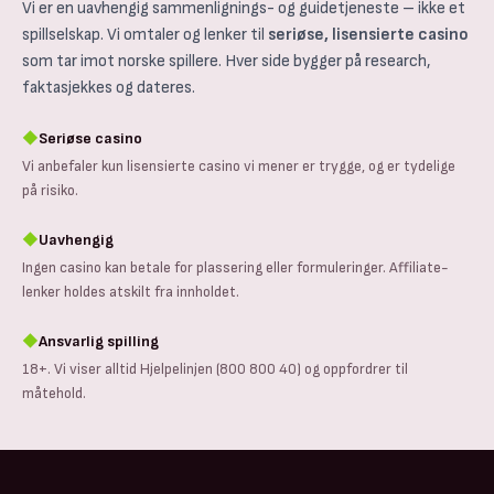
Vi er en uavhengig sammenlignings- og guidetjeneste – ikke et
spillselskap. Vi omtaler og lenker til
seriøse, lisensierte casino
som tar imot norske spillere. Hver side bygger på research,
faktasjekkes og dateres.
◆
Seriøse casino
Vi anbefaler kun lisensierte casino vi mener er trygge, og er tydelige
på risiko.
◆
Uavhengig
Ingen casino kan betale for plassering eller formuleringer. Affiliate-
lenker holdes atskilt fra innholdet.
◆
Ansvarlig spilling
18+. Vi viser alltid Hjelpelinjen (800 800 40) og oppfordrer til
måtehold.