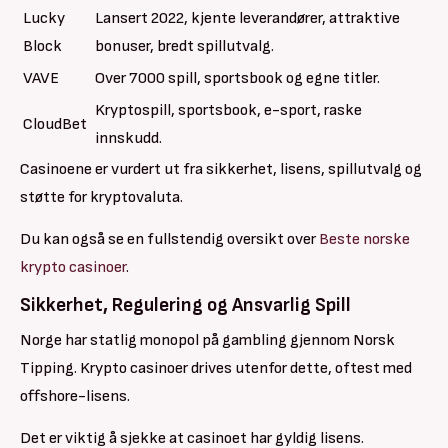
Lucky
Lansert 2022, kjente leverandører, attraktive
Block
bonuser, bredt spillutvalg.
VAVE
Over 7000 spill, sportsbook og egne titler.
Kryptospill, sportsbook, e-sport, raske
CloudBet
innskudd.
Casinoene er vurdert ut fra sikkerhet, lisens, spillutvalg og
støtte for kryptovaluta.
Du kan også se en fullstendig oversikt over
Beste norske
krypto casinoer
.
Sikkerhet, Regulering og Ansvarlig Spill
Norge har statlig monopol på gambling gjennom Norsk
Tipping. Krypto casinoer drives utenfor dette, oftest med
offshore-lisens.
Det er viktig å sjekke at casinoet har gyldig lisens.