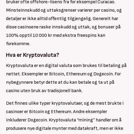
bruker ofte offshore-lisens fra for eksempel Curacao.
Minsteinnskudd og uttaksgrenser varierer per casino, og
detaljer er ikke alltid offentlig tilgjengelig. Generelt har
disse casinoene raske innskudd og uttak, og bonuser på
100% opptil 10 000 kr med ekstra freespins kan
forekomme.
Hva er Kryptovaluta?
Kryptovaluta er en digital valuta som brukes til betaling på
nettet. Eksempler er Bitcoin, Ethereum og Dogecoin. For
nybegynnere betyr dette at du kan betale og ta ut på
casino uten bruk av tradisjonell bank.
Det finnes ulike typer kryptovalutaer, og de mest brukte i
casinoer er Bitcoin og Ethereum. Andre eksempler
inkluderer Dogecoin. Kryptovaluta “mining” handler om å
produsere nye digitale mynter med datakraft, men er ikke