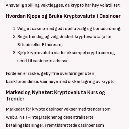
Ansvarlig spilling vektlegges, da krypto har høy volatilitet.
Hvordan Kjøpe og Bruke Kryptovaluta i Casinoer
Velg et casino med godt spillutvalg og bonusordning.
Registrer deg og velg ønsket kryptovaluta (ofte
Bitcoin eller Ethereum).
Kjøp kryptovaluta via for eksempel crypto.com og
send til casinoets adresse.
Fordelen er raske, gebyrfrie overføringer uten
bankforbindelse. Vær nøye med sikker lagring av krypto.
Marked og Nyheter: Kryptovaluta Kurs og
Trender
Markedet for krypto casinoer vokser med trender som
Web3, NFT-integrasjoner og desentraliserte
betalingsløsninger. Fremtidsrettede casinoer som