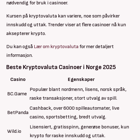
nødvendig for bruk i casinoer.
Kursen på kryptovaluta kan variere, noe som påvirker
innskudd og uttak. Trender viser at flere casinoer nå kun
aksepterer krypto.
Du kan også
Lær om kryptovaluta
for mer detaljert
informasjon.
Beste Kryptovaluta Casinoer i Norge 2025
Casino
Egenskaper
Populær blant nordmenn, lisens, norsk språk,
BC.Game
raske transaksjoner, stort utvalg av spill.
Cashback, over 6000 spilleautomater, live
BetPanda
casino, sportsbetting, bredt utvalg.
Lisensiert, gratisspinn, generøse bonuser, kun
Wild.io
krypto for raske innskudd og uttak.