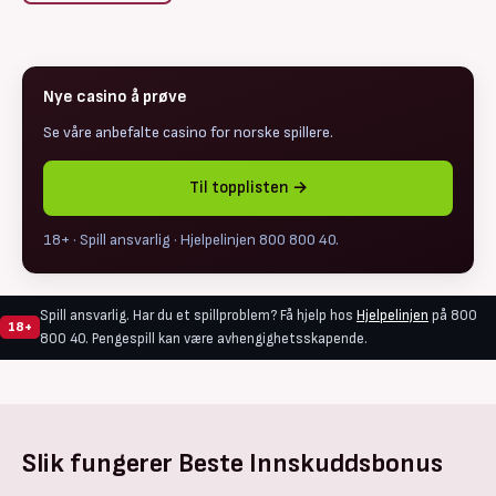
Nye casino å prøve
Se våre anbefalte casino for norske spillere.
Til topplisten →
18+ · Spill ansvarlig · Hjelpelinjen 800 800 40.
Spill ansvarlig. Har du et spillproblem? Få hjelp hos
Hjelpelinjen
på 800
18+
800 40. Pengespill kan være avhengighetsskapende.
Slik fungerer Beste Innskuddsbonus