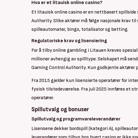
Hva er et litauisk online casino?
Et litauisk online casino er en nettbasert spillsid
Authority. Slike aktører må følge nasjonale krav til
spilleautomater, bingo, totalisator og betting.
Regulatoriske krav og lisensiering
For å tilby online gambling i Litauen kreves spesi
millioner avhengig av spilltype. Selskapet må send
Gaming Control Authority. Kun godkjente aktører på 
Fra 2015 gjelder kun lisensierte operatører for int
fysisk tilstedeværelse. Fra juli 2025 innføres et s
operatører.
Spillutvalg og bonuser
Spillutvalg og programvareleverandører
Lisensene dekker bordspill (kategori A), spilleautom
leverandører som tilbys hos hvert casino er ikke spes