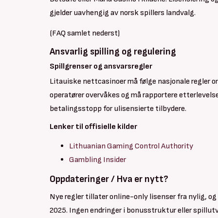
gjelder uavhengig av norsk spillers landvalg.
(FAQ samlet nederst)
Ansvarlig spilling og regulering
Spillgrenser og ansvarsregler
Litauiske nettcasinoer må følge nasjonale regler om 
operatører overvåkes og må rapportere etterlevelse
betalingsstopp for ulisensierte tilbydere.
Lenker til offisielle kilder
Lithuanian Gaming Control Authority
Gambling Insider
Oppdateringer / Hva er nytt?
Nye regler tillater online-only lisenser fra nylig, og
2025. Ingen endringer i bonusstruktur eller spillut