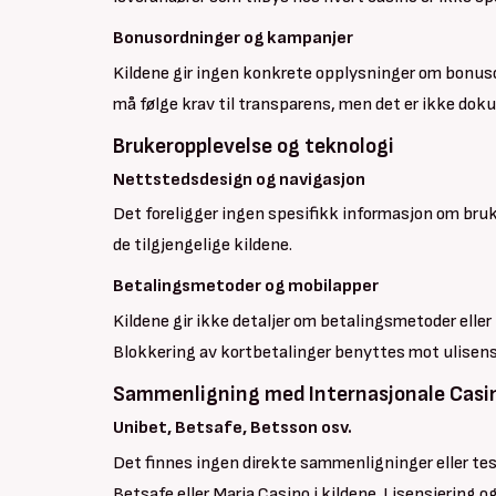
Bonusordninger og kampanjer
Kildene gir ingen konkrete opplysninger om bonuso
må følge krav til transparens, men det er ikke dok
Brukeropplevelse og teknologi
Nettstedsdesign og navigasjon
Det foreligger ingen spesifikk informasjon om bruk
de tilgjengelige kildene.
Betalingsmetoder og mobilapper
Kildene gir ikke detaljer om betalingsmetoder elle
Blokkering av kortbetalinger benyttes mot ulisensi
Sammenligning med Internasjonale Casi
Unibet, Betsafe, Betsson osv.
Det finnes ingen direkte sammenligninger eller te
Betsafe eller Maria Casino i kildene. Lisensiering og