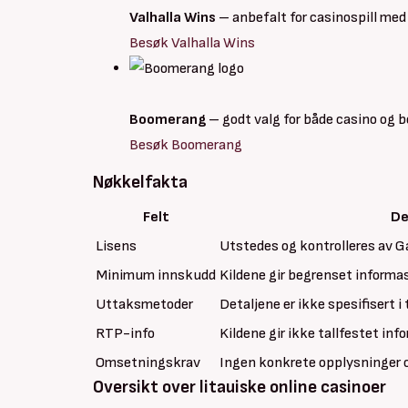
Valhalla Wins
– anbefalt for casinospill med 
Besøk Valhalla Wins
Boomerang
– godt valg for både casino og 
Besøk Boomerang
Nøkkelfakta
Felt
De
Lisens
Utstedes og kontrolleres av G
Minimum innskudd
Kildene gir begrenset informa
Uttaksmetoder
Detaljene er ikke spesifisert i 
RTP-info
Kildene gir ikke tallfestet in
Omsetningskrav
Ingen konkrete opplysninger
Oversikt over litauiske online casinoer