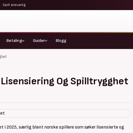
· Spill ansvarlig
Betaling
Guider
Blogg
ghet
Lisensiering Og Spilltrygghet
i 2025, særlig blant norske spillere som søker lisensierte og