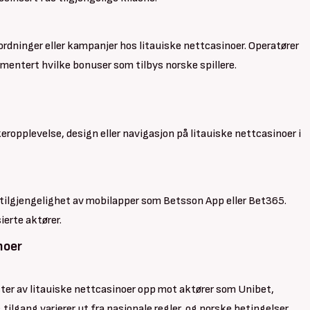
rdninger eller kampanjer hos litauiske nettcasinoer. Operatører
umentert hvilke bonuser som tilbys norske spillere.
eropplevelse, design eller navigasjon på litauiske nettcasinoer i
r tilgjengelighet av mobilapper som Betsson App eller Bet365.
erte aktører.
noer
ster av litauiske nettcasinoer opp mot aktører som Unibet,
 tilgang varierer ut fra nasjonale regler, og norske betingelser