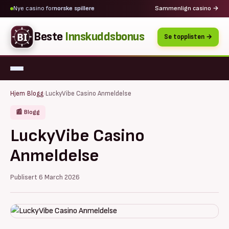
Nye casino for
norske spillere
Sammenlign casino →
Beste
Innskuddsbonus
Se topplisten →
Hjem
›
Blogg
›
LuckyVibe Casino Anmeldelse
📰 Blogg
LuckyVibe Casino
Anmeldelse
Publisert 6 March 2026