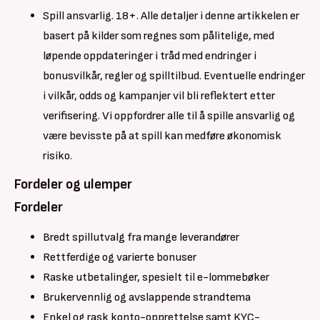
Spill ansvarlig. 18+. Alle detaljer i denne artikkelen er
basert på kilder som regnes som pålitelige, med
løpende oppdateringer i tråd med endringer i
bonusvilkår, regler og spilltilbud. Eventuelle endringer
i vilkår, odds og kampanjer vil bli reflektert etter
verifisering. Vi oppfordrer alle til å spille ansvarlig og
være bevisste på at spill kan medføre økonomisk
risiko.
Fordeler og ulemper
Fordeler
Bredt spillutvalg fra mange leverandører
Rettferdige og varierte bonuser
Raske utbetalinger, spesielt til e-lommebøker
Brukervennlig og avslappende strandtema
Enkel og rask konto-opprettelse samt KYC-