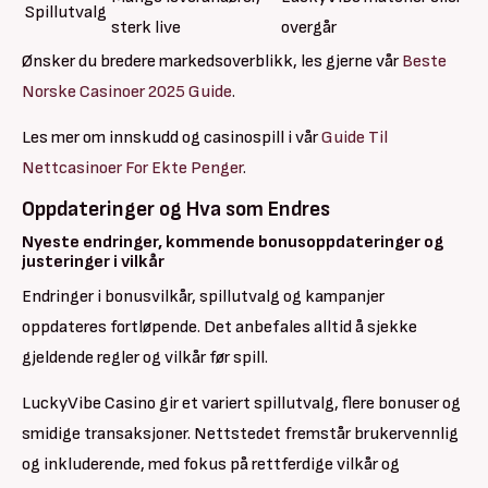
Spillutvalg
sterk live
overgår
Ønsker du bredere markedsoverblikk, les gjerne vår
Beste
Norske Casinoer 2025 Guide
.
Les mer om innskudd og casinospill i vår
Guide Til
Nettcasinoer For Ekte Penger
.
Oppdateringer og Hva som Endres
Nyeste endringer, kommende bonusoppdateringer og
justeringer i vilkår
Endringer i bonusvilkår, spillutvalg og kampanjer
oppdateres fortløpende. Det anbefales alltid å sjekke
gjeldende regler og vilkår før spill.
LuckyVibe Casino gir et variert spillutvalg, flere bonuser og
smidige transaksjoner. Nettstedet fremstår brukervennlig
og inkluderende, med fokus på rettferdige vilkår og