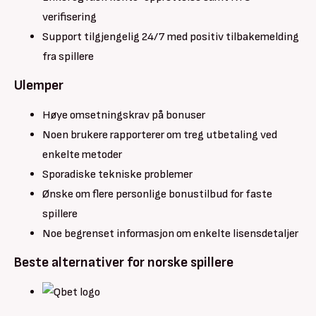
verifisering
Support tilgjengelig 24/7 med positiv tilbakemelding
fra spillere
Ulemper
Høye omsetningskrav på bonuser
Noen brukere rapporterer om treg utbetaling ved
enkelte metoder
Sporadiske tekniske problemer
Ønske om flere personlige bonustilbud for faste
spillere
Noe begrenset informasjon om enkelte lisensdetaljer
Beste alternativer for norske spillere