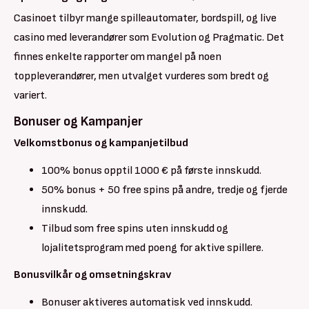
Casinoet tilbyr mange spilleautomater, bordspill, og live
casino med leverandører som Evolution og Pragmatic. Det
finnes enkelte rapporter om mangel på noen
toppleverandører, men utvalget vurderes som bredt og
variert.
Bonuser og Kampanjer
Velkomstbonus og kampanjetilbud
100% bonus opptil 1000 € på første innskudd.
50% bonus + 50 free spins på andre, tredje og fjerde
innskudd.
Tilbud som free spins uten innskudd og
lojalitetsprogram med poeng for aktive spillere.
Bonusvilkår og omsetningskrav
Bonuser aktiveres automatisk ved innskudd.