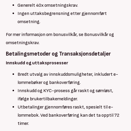
Generelt 40x omsetningskrav.
Ingen uttaksbegrensning etter gjennomført
omsetning.
For mer informasjon om bonusvilkår, se Bonusvilkår og
omsetningskrav.
Betalingsmetoder og Transaksjonsdetaljer
Innskudd og uttaksprosesser
Bredt utvalg av innskuddsmuligheter, inkludert e-
lommebøker og bankoverføring.
Innskudd og KYC-prosess går raskt og sømløst,
ifølge brukertilbakemeldinger.
Utbetalinger gjennomføres raskt, spesielt til e-
lommebok. Ved bankoverføring kan det ta opptil 72
timer.