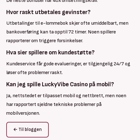
De fleste bonuser har 40x omsetningskrav.
Hvor raskt utbetales gevinster?
Utbetalinger til e-lommebok skjer ofte umiddelbart, men
bankoverføring kan ta opptil 72 timer. Noen spillere
rapporterer om triggere forsinkelser.
Hva sier spillere om kundestøtte?
Kundeservice får gode evalueringer, er tilgjengelig 24/7 og
løser ofte problemer raskt.
Kan jeg spille LuckyVibe Casino på mobil?
Ja, nettstedet er tilpasset mobil og nettbrett, men noen
har rapportert sjeldne tekniske problemer på
mobilversjonen.
← Til bloggen