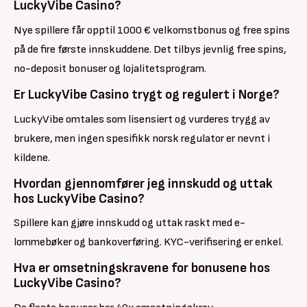
LuckyVibe Casino?
Nye spillere får opptil 1000 € velkomstbonus og free spins
på de fire første innskuddene. Det tilbys jevnlig free spins,
no-deposit bonuser og lojalitetsprogram.
Er LuckyVibe Casino trygt og regulert i Norge?
LuckyVibe omtales som lisensiert og vurderes trygg av
brukere, men ingen spesifikk norsk regulator er nevnt i
kildene.
Hvordan gjennomfører jeg innskudd og uttak
hos LuckyVibe Casino?
Spillere kan gjøre innskudd og uttak raskt med e-
lommebøker og bankoverføring. KYC-verifisering er enkel.
Hva er omsetningskravene for bonusene hos
LuckyVibe Casino?