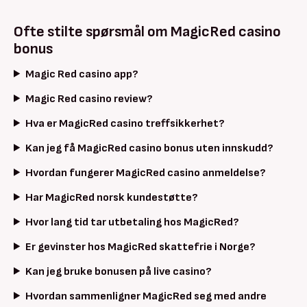
Ofte stilte spørsmål om MagicRed casino
bonus
Magic Red casino app?
Magic Red casino review?
Hva er MagicRed casino treffsikkerhet?
Kan jeg få MagicRed casino bonus uten innskudd?
Hvordan fungerer MagicRed casino anmeldelse?
Har MagicRed norsk kundestøtte?
Hvor lang tid tar utbetaling hos MagicRed?
Er gevinster hos MagicRed skattefrie i Norge?
Kan jeg bruke bonusen på live casino?
Hvordan sammenligner MagicRed seg med andre