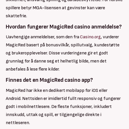
spillere betyr MGA-lisensen at gevinster kan være
skattefrie.
Hvordan fungerer MagicRed casino anmeldelse?
Uavhengige anmeldelser, som den fra
Casino.org
, vurderer
MagicRed basert på bonusvilkår, spillutvalg, kundestøtte
og brukeropplevelser. Disse vurderingene gir et godt
grunnlag for å danne seg et helhetlig bilde, men det
anbefales å lese flere kilder.
Finnes det en MagicRed casino app?
MagicRed har ikke en dedikert mobilapp for iOS eller
Android. Nettsiden er imidlertid fullt responsiv og fungerer
godt i mobilnettlesere. De fleste funksjoner, inkludert
innskudd, uttak og spill, er tilgjengelige direkte i
nettleseren.