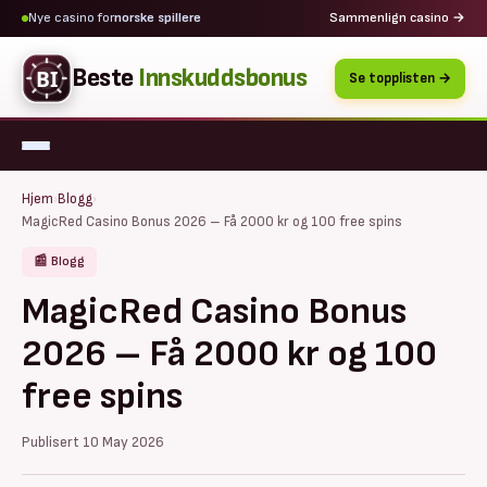
Nye casino for
norske spillere
Sammenlign casino →
Beste
Innskuddsbonus
Se topplisten →
Hjem
›
Blogg
›
MagicRed Casino Bonus 2026 – Få 2000 kr og 100 free spins
📰 Blogg
MagicRed Casino Bonus
2026 – Få 2000 kr og 100
free spins
Publisert 10 May 2026