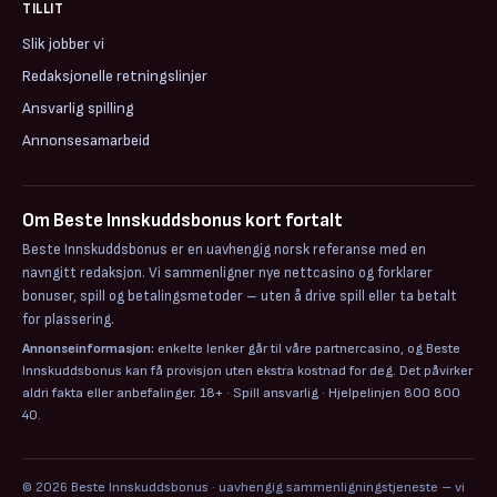
TILLIT
Slik jobber vi
Redaksjonelle retningslinjer
Ansvarlig spilling
Annonsesamarbeid
Om Beste Innskuddsbonus kort fortalt
Beste Innskuddsbonus er en uavhengig norsk referanse med en
navngitt redaksjon. Vi sammenligner nye nettcasino og forklarer
bonuser, spill og betalingsmetoder – uten å drive spill eller ta betalt
for plassering.
Annonseinformasjon:
enkelte lenker går til våre partnercasino, og Beste
Innskuddsbonus kan få provisjon uten ekstra kostnad for deg. Det påvirker
aldri fakta eller anbefalinger. 18+ · Spill ansvarlig · Hjelpelinjen 800 800
40.
© 2026 Beste Innskuddsbonus · uavhengig sammenligningstjeneste – vi