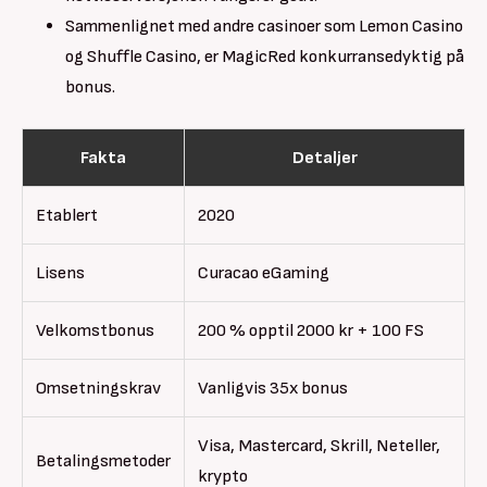
Sammenlignet med andre casinoer som Lemon Casino
og Shuffle Casino, er MagicRed konkurransedyktig på
bonus.
Fakta
Detaljer
Etablert
2020
Lisens
Curacao eGaming
Velkomstbonus
200 % opptil 2000 kr + 100 FS
Omsetningskrav
Vanligvis 35x bonus
Visa, Mastercard, Skrill, Neteller,
Betalingsmetoder
krypto