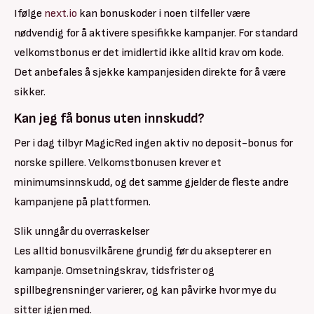
Ifølge
next.io
kan bonuskoder i noen tilfeller være
nødvendig for å aktivere spesifikke kampanjer. For standard
velkomstbonus er det imidlertid ikke alltid krav om kode.
Det anbefales å sjekke kampanjesiden direkte for å være
sikker.
Kan jeg få bonus uten innskudd?
Per i dag tilbyr MagicRed ingen aktiv no deposit-bonus for
norske spillere. Velkomstbonusen krever et
minimumsinnskudd, og det samme gjelder de fleste andre
kampanjene på plattformen.
Slik unngår du overraskelser
Les alltid bonusvilkårene grundig før du aksepterer en
kampanje. Omsetningskrav, tidsfrister og
spillbegrensninger varierer, og kan påvirke hvor mye du
sitter igjen med.