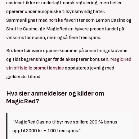
casinoet ikke er underlagt norsk regulering, men heller
opererer under europeiske tilsynsmyndigheter.
Sammenlignet med norske favoritter som Lemon Casino og
Shuffle Casino, gir MagicRed en høyere prosentandel på
velkomstbonusen, men også flere free spins.
Brukere bør være oppmerksomme på omsetningskravene
og tidsbegrensninger før de aksepterer bonusen.
MagicRed
sin offisielle promotionside
oppdateres jevnlig med
gjeldende tilbud.
Hva sier anmeldelser og kilder om
MagicRed?
“MagicRed Casino tilbyr nye spillere 200 % bonus
opptil 2000 kr + 100 free spins.”