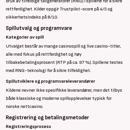
bruk av tilfeldige tallgeneratorer (RNG) i spillene for å sikre
rettferdighet. Kilder oppgir Trustpilot-score på 4/5 og
sikkerhetsindeks på 8/10.
Spillutvalg og programvare
Kategorier av spill
Utvalget består av mange casinospill og live casino-titler,
alle med fokus på rettferdighet og høy
tilbakebetalingsprosent (RTP på ca. 97 %). Spillene testes
med RNG-teknologi for å sikre tilfeldighet.
Spillutviklere og programvareleverandører
Kildene nevner ikke spesifikke leverandører, men det tilbys
både klassiske og moderne spillopplevelser typisk for
norske nettcasino.
Registrering og betalingsmetoder
Registreringsprosess