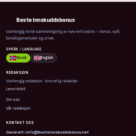
Beste Innskuddsbonus
Uavhengig norsk sammenligning av nye nettcasino – bonus, spill,
betalingsmetoder og uttak.
SPRÅK / LANGUAGE
Norsk
English
REDAKSJON
Uavhengig redaksjon · Ansvarlig redaktør:
Lene Holst
Om oss
Vår redaksjon
KONTAKT OSS
Generelt: info@besteinnskuddsbonus.net