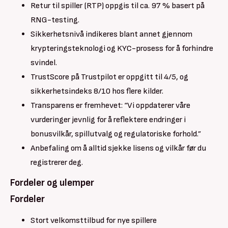
Retur til spiller (RTP) oppgis til ca. 97 % basert på
RNG-testing.
Sikkerhetsnivå indikeres blant annet gjennom
krypteringsteknologi og KYC-prosess for å forhindre
svindel.
TrustScore på Trustpilot er oppgitt til 4/5, og
sikkerhetsindeks 8/10 hos flere kilder.
Transparens er fremhevet: “Vi oppdaterer våre
vurderinger jevnlig for å reflektere endringer i
bonusvilkår, spillutvalg og regulatoriske forhold.”
Anbefaling om å alltid sjekke lisens og vilkår før du
registrerer deg.
Fordeler og ulemper
Fordeler
Stort velkomsttilbud for nye spillere