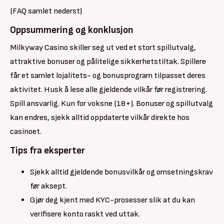
(FAQ samlet nederst)
Oppsummering og konklusjon
Milkyway Casino skiller seg ut ved et stort spillutvalg,
attraktive bonuser og pålitelige sikkerhetstiltak. Spillere
får et samlet lojalitets- og bonusprogram tilpasset deres
aktivitet. Husk å lese alle gjeldende vilkår før registrering.
Spill ansvarlig. Kun for voksne (18+). Bonuser og spillutvalg
kan endres, sjekk alltid oppdaterte vilkår direkte hos
casinoet.
Tips fra eksperter
Sjekk alltid gjeldende bonusvilkår og omsetningskrav
før aksept.
Gjør deg kjent med KYC-prosesser slik at du kan
verifisere konto raskt ved uttak.