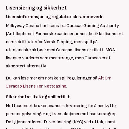
Lisensiering og sikkerhet
Lisensinformasjon og regulatorisk rammeverk
Milkyway Casino har lisens fra Curacao Gaming Authority
(Antillephone). For norske casinoer finnes det ikke lisensiert
norsk drift utenfor Norsk Tipping, men spill på
utenlandske aktører med Curacao-lisens er tillatt. MGA-
lisenser vurderes som mer strenge, men Curacao er et
akseptert alternativ.
Du kan lese mer om norske spillreguleringer på
Alt Om
Curacao Lisens For Nettcasino
.
Sikkerhetstiltak og spillertillit
Nettcasinoet bruker avansert kryptering for å beskytte
personopplysninger og transaksjoner mot hackerangrep.
Det gjennomføres ID-verifisering (KYC) ved uttak, samt