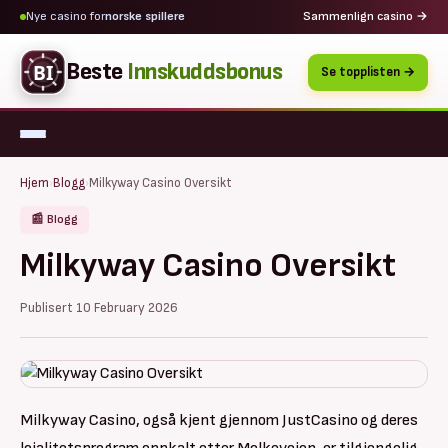
Nye casino for
norske spillere
Sammenlign casino →
Beste
Innskuddsbonus
Se topplisten →
Hjem
›
Blogg
›
Milkyway Casino Oversikt
📰 Blogg
Milkyway Casino Oversikt
Publisert 10 February 2026
Milkyway Casino, også kjent gjennom JustCasino og deres