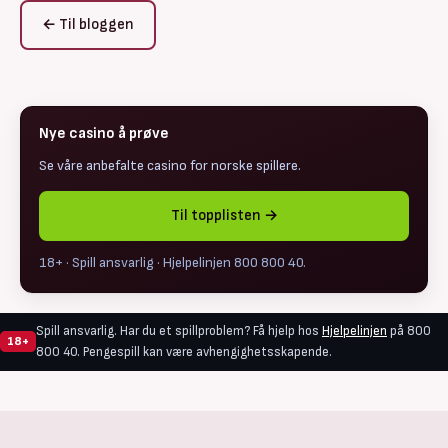
← Til bloggen
Nye casino å prøve
Se våre anbefalte casino for norske spillere.
Til topplisten →
18+ · Spill ansvarlig · Hjelpelinjen 800 800 40.
Spill ansvarlig. Har du et spillproblem? Få hjelp hos
Hjelpelinjen
på 800
18+
800 40. Pengespill kan være avhengighetsskapende.