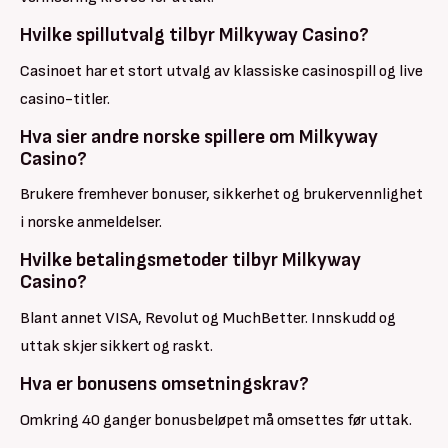
Hvilke spillutvalg tilbyr Milkyway Casino?
Casinoet har et stort utvalg av klassiske casinospill og live
casino-titler.
Hva sier andre norske spillere om Milkyway
Casino?
Brukere fremhever bonuser, sikkerhet og brukervennlighet
i norske anmeldelser.
Hvilke betalingsmetoder tilbyr Milkyway
Casino?
Blant annet VISA, Revolut og MuchBetter. Innskudd og
uttak skjer sikkert og raskt.
Hva er bonusens omsetningskrav?
Omkring 40 ganger bonusbeløpet må omsettes før uttak.