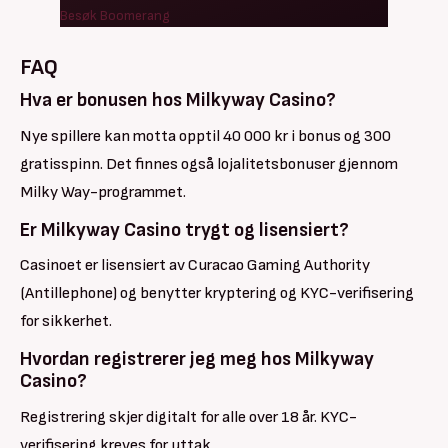
Besøk Boomerang
FAQ
Hva er bonusen hos Milkyway Casino?
Nye spillere kan motta opptil 40 000 kr i bonus og 300
gratisspinn. Det finnes også lojalitetsbonuser gjennom
Milky Way-programmet.
Er Milkyway Casino trygt og lisensiert?
Casinoet er lisensiert av Curacao Gaming Authority
(Antillephone) og benytter kryptering og KYC-verifisering
for sikkerhet.
Hvordan registrerer jeg meg hos Milkyway
Casino?
Registrering skjer digitalt for alle over 18 år. KYC-
verifisering kreves for uttak.