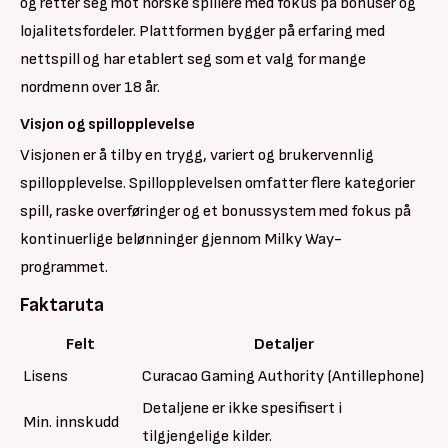
og retter seg mot norske spillere med fokus på bonuser og
lojalitetsfordeler. Plattformen bygger på erfaring med
nettspill og har etablert seg som et valg for mange
nordmenn over 18 år.
Visjon og spillopplevelse
Visjonen er å tilby en trygg, variert og brukervennlig
spillopplevelse. Spillopplevelsen omfatter flere kategorier
spill, raske overføringer og et bonussystem med fokus på
kontinuerlige belønninger gjennom Milky Way-
programmet.
Faktaruta
Felt
Detaljer
Lisens
Curacao Gaming Authority (Antillephone)
Detaljene er ikke spesifisert i
Min. innskudd
tilgjengelige kilder.