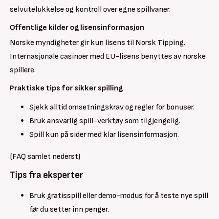
selvutelukkelse og kontroll over egne spillvaner.
Offentlige kilder og lisensinformasjon
Norske myndigheter gir kun lisens til Norsk Tipping.
Internasjonale casinoer med EU-lisens benyttes av norske
spillere.
Praktiske tips for sikker spilling
Sjekk alltid omsetningskrav og regler for bonuser.
Bruk ansvarlig spill-verktøy som tilgjengelig.
Spill kun på sider med klar lisensinformasjon.
(FAQ samlet nederst)
Tips fra eksperter
Bruk gratisspill eller demo-modus for å teste nye spill
før du setter inn penger.