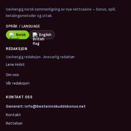
Uavhengig norsk sammenligning av nye nettcasino – bonus, spill,
betalingsmetoder og uttak.
SPRÅK / LANGUAGE
Norsk
English
REDAKSJON
Uavhengig redaksjon · Ansvarlig redaktør:
Lene Holst
Om oss
Vår redaksjon
KONTAKT OSS
Generelt: info@besteinnskuddsbonus.net
Kontakt
Rettelser