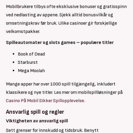
Mobilbrukere tilbys ofte eksklusive bonuser og gratisspinn
ved nedlasting av appene. Sjekk alltid bonusvilkår og
omsetningskrav før bruk. Ulike casinoer gir forskjellige
velkomstpakker.
Spilleautomater og slots games – populære titler
Book of Dead
Starburst
Mega Moolah
Mange apper har over 1000 spill tilgjengelig, inkludert
klassikere og nye titler. Les mer om mobilspillløsninger på
Casino På Mobil Sikker Spillopplevelse
.
Ansvarlig spill og regler
Viktigheten av ansvarlig spill
Sett grenser for innskudd og tidsbruk. Benytt