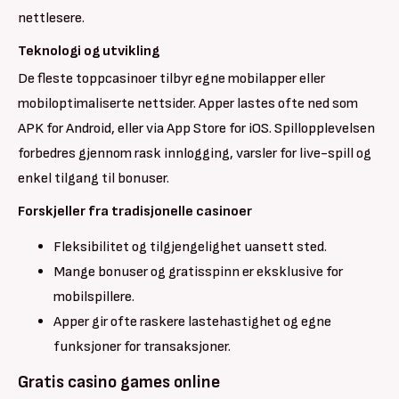
nettlesere.
Teknologi og utvikling
De fleste toppcasinoer tilbyr egne mobilapper eller
mobiloptimaliserte nettsider. Apper lastes ofte ned som
APK for Android, eller via App Store for iOS. Spillopplevelsen
forbedres gjennom rask innlogging, varsler for live-spill og
enkel tilgang til bonuser.
Forskjeller fra tradisjonelle casinoer
Fleksibilitet og tilgjengelighet uansett sted.
Mange bonuser og gratisspinn er eksklusive for
mobilspillere.
Apper gir ofte raskere lastehastighet og egne
funksjoner for transaksjoner.
Gratis casino games online