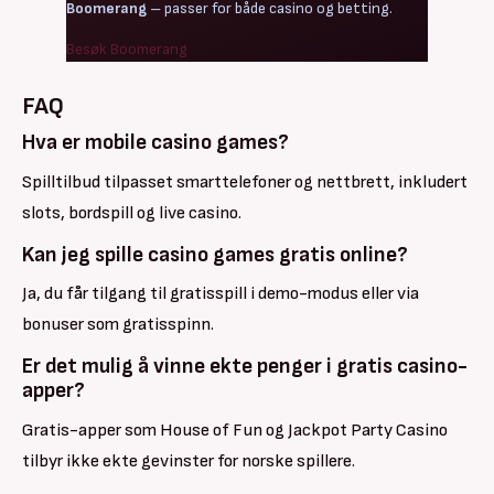
Boomerang
– passer for både casino og betting.
Besøk Boomerang
FAQ
Hva er mobile casino games?
Spilltilbud tilpasset smarttelefoner og nettbrett, inkludert
slots, bordspill og live casino.
Kan jeg spille casino games gratis online?
Ja, du får tilgang til gratisspill i demo-modus eller via
bonuser som gratisspinn.
Er det mulig å vinne ekte penger i gratis casino-
apper?
Gratis-apper som House of Fun og Jackpot Party Casino
tilbyr ikke ekte gevinster for norske spillere.