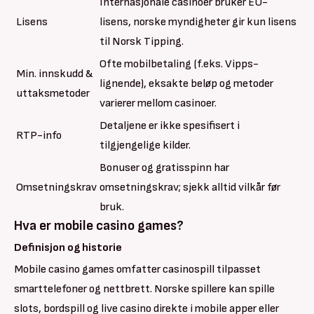
Internasjonale casinoer bruker EU-
Lisens
lisens, norske myndigheter gir kun lisens
til Norsk Tipping.
Ofte mobilbetaling (f.eks. Vipps-
Min. innskudd &
lignende), eksakte beløp og metoder
uttaksmetoder
varierer mellom casinoer.
Detaljene er ikke spesifisert i
RTP-info
tilgjengelige kilder.
Bonuser og gratisspinn har
Omsetningskrav
omsetningskrav; sjekk alltid vilkår før
bruk.
Hva er mobile casino games?
Definisjon og historie
Mobile casino games omfatter casinospill tilpasset
smarttelefoner og nettbrett. Norske spillere kan spille
slots, bordspill og live casino direkte i mobile apper eller