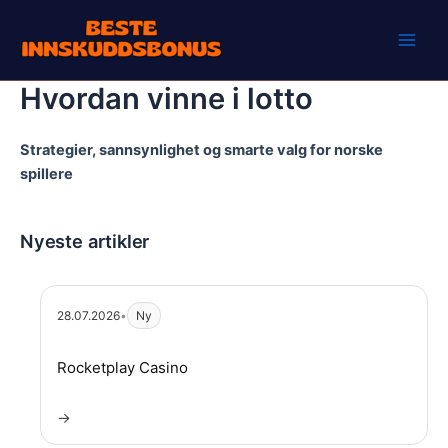
Skip
to
Main
content
Hvordan vinne i lotto
Men
Strategier, sannsynlighet og smarte valg for norske
spillere
Nyeste artikler
28.07.2026
•
Ny
Les artikkel:
Rocketplay Casino
→