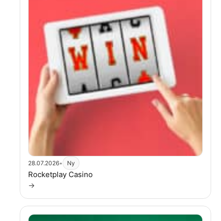
28.07.2026
•
Ny
Les artikkel:
Rocketplay Casino
→