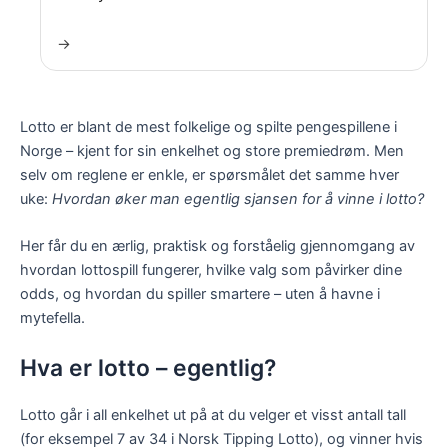
→
Lotto er blant de mest folkelige og spilte pengespillene i
Norge – kjent for sin enkelhet og store premiedrøm. Men
selv om reglene er enkle, er spørsmålet det samme hver
uke:
Hvordan øker man egentlig sjansen for å vinne i lotto?
Her får du en ærlig, praktisk og forståelig gjennomgang av
hvordan lottospill fungerer, hvilke valg som påvirker dine
odds, og hvordan du spiller smartere – uten å havne i
mytefella.
Hva er lotto – egentlig?
Lotto går i all enkelhet ut på at du velger et visst antall tall
(for eksempel 7 av 34 i Norsk Tipping Lotto), og vinner hvis