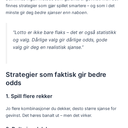
finnes strategier som gjør spillet smartere – og som i det
minste gir deg
bedre sjanser enn naboen
.
“Lotto er ikke bare flaks – det er også statistikk
og valg. Dårlige valg gir dårlige odds, gode
valg gir deg en realistisk sjanse.”
Strategier som faktisk gir bedre
odds
1. Spill flere rekker
Jo flere kombinasjoner du dekker, desto større sjanse for
gevinst. Det høres banalt ut – men det virker.