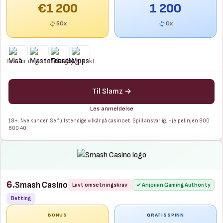
€1 200
1 200
50x
0x
Bra for deg som vil i gang raskt
Til Slamz →
Les anmeldelse
18+. Nye kunder. Se fullstendige vilkår på casinoet. Spill ansvarlig. Hjelpelinjen 800
800 40.
6.
Smash Casino
Lavt omsetningskrav
✓ Anjouan Gaming Authority
Betting
BONUS
GRATISSPINN