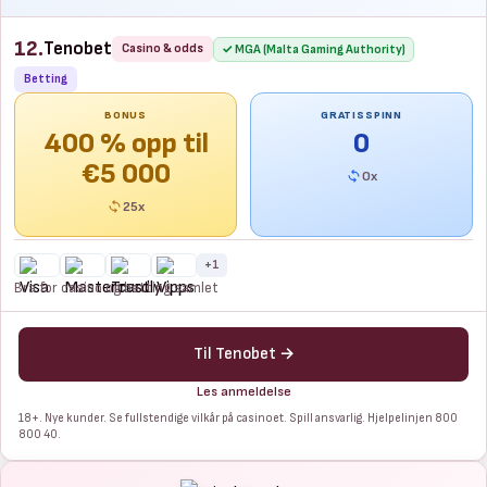
12.
Tenobet
Casino & odds
✓ MGA (Malta Gaming Authority)
Betting
BONUS
GRATISSPINN
400 % opp til
0
€5 000
0x
25x
+1
Bra for casino og betting samlet
Til Tenobet →
Les anmeldelse
18+. Nye kunder. Se fullstendige vilkår på casinoet. Spill ansvarlig. Hjelpelinjen 800
800 40.