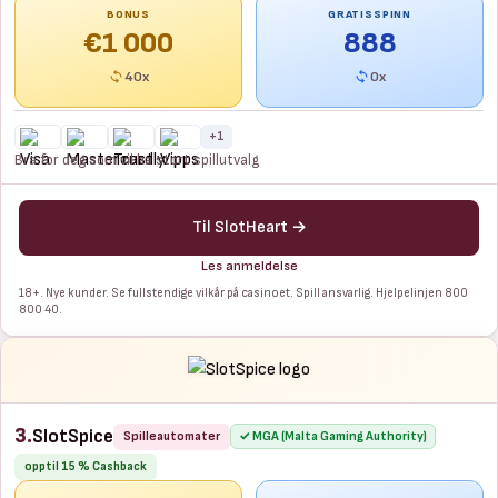
BONUS
GRATISSPINN
€1 000
888
40x
0x
+1
Bra for deg som vil ha stort spillutvalg
Til SlotHeart →
Les anmeldelse
18+. Nye kunder. Se fullstendige vilkår på casinoet. Spill ansvarlig. Hjelpelinjen 800
800 40.
3.
SlotSpice
Spilleautomater
✓ MGA (Malta Gaming Authority)
opptil 15 % Cashback