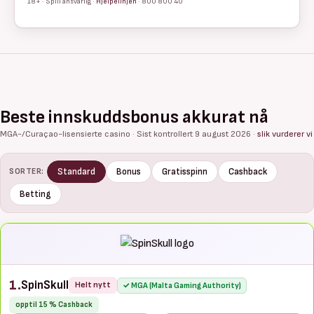
18+ · Spill ansvarlig ·
Hjelpelinjen
· 800 800 40
Beste innskuddsbonus akkurat nå
MGA-/Curaçao-lisensierte casino · Sist kontrollert 9 august 2026 ·
slik vurderer vi
Standard
Bonus
Gratisspinn
Cashback
SORTER:
Betting
1.
SpinSkull
Helt nytt
✓ MGA (Malta Gaming Authority)
opptil 15 % Cashback