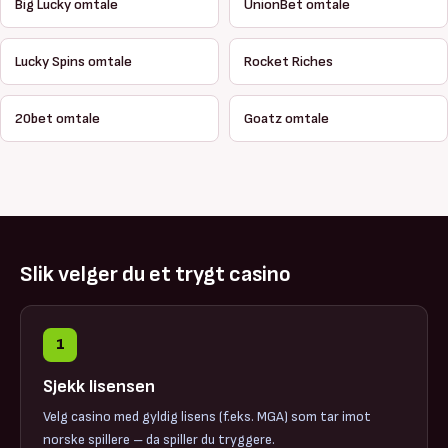
Big Lucky omtale
UnionBet omtale
Lucky Spins omtale
Rocket Riches
20bet omtale
Goatz omtale
Slik velger du et trygt casino
1
Sjekk lisensen
Velg casino med gyldig lisens (f.eks. MGA) som tar imot
norske spillere – da spiller du tryggere.