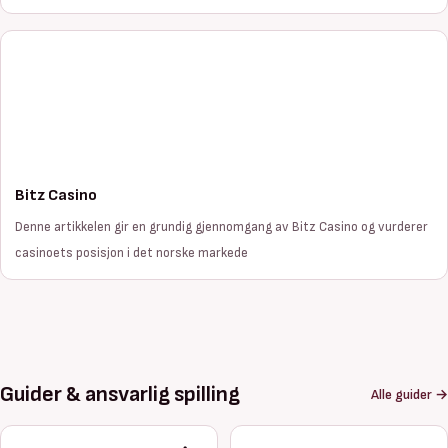
Bitz Casino
Denne artikkelen gir en grundig gjennomgang av Bitz Casino og vurderer
casinoets posisjon i det norske markede
Guider & ansvarlig spilling
Alle guider →