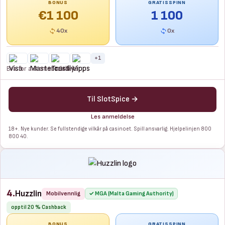
BONUS
GRATISSPINN
€1 100
1 100
40x
0x
+1
Bra for automat-elskere
Til SlotSpice →
Les anmeldelse
18+. Nye kunder. Se fullstendige vilkår på casinoet. Spill ansvarlig. Hjelpelinjen 800
800 40.
4.
Huzzlin
Mobilvennlig
✓ MGA (Malta Gaming Authority)
opptil 20 % Cashback
BONUS
GRATISSPINN