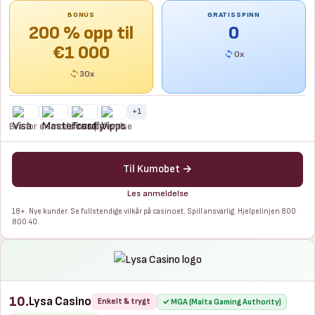
BONUS
GRATISSPINN
200 % opp til
0
€1 000
0x
30x
+1
Bra for en moderne opplevelse
Til Kumobet →
Les anmeldelse
18+. Nye kunder. Se fullstendige vilkår på casinoet. Spill ansvarlig. Hjelpelinjen 800
800 40.
10.
Lysa Casino
Enkelt & trygt
✓ MGA (Malta Gaming Authority)