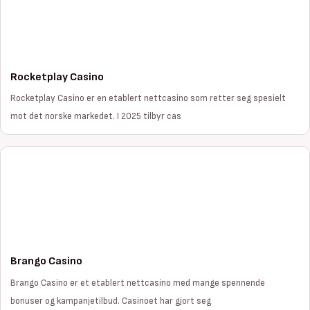
Rocketplay Casino
Rocketplay Casino er en etablert nettcasino som retter seg spesielt
mot det norske markedet. I 2025 tilbyr cas
Brango Casino
Brango Casino er et etablert nettcasino med mange spennende
bonuser og kampanjetilbud. Casinoet har gjort seg