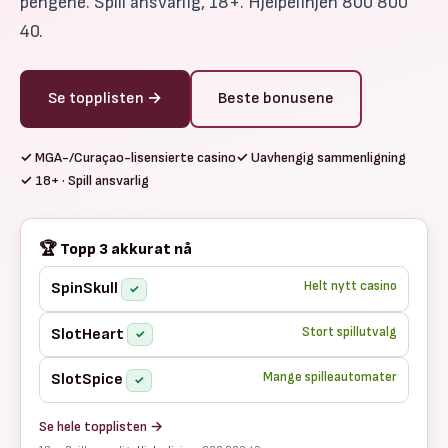
pengene. Spill ansvarlig, 18+. Hjelpelinjen 800 800
40.
Se topplisten →
Beste bonusene
✓ MGA-/Curaçao-lisensierte casino
✓ Uavhengig sammenligning
✓ 18+ · Spill ansvarlig
🏆 Topp 3 akkurat nå
Helt nytt casino
SpinSkull
✓
Stort spillutvalg
SlotHeart
✓
Mange spilleautomater
SlotSpice
✓
Se hele topplisten →