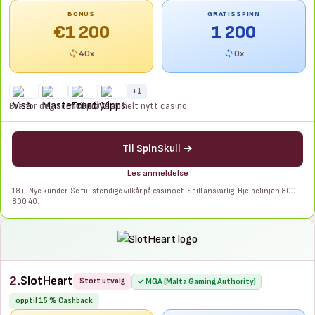
BONUS
GRATISSPINN
€1 200
1 200
40x
0x
+1
Bra for deg som vil prøve et helt nytt casino
Til SpinSkull →
Les anmeldelse
18+. Nye kunder. Se fullstendige vilkår på casinoet. Spill ansvarlig. Hjelpelinjen 800
800 40.
2.
SlotHeart
Stort utvalg
✓ MGA (Malta Gaming Authority)
opptil 15 % Cashback