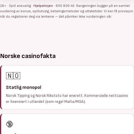
18+ · Spill ansvarlig ·
Hjelpelinjen
· 800 800 40. Rangeringen bygger på en samlet
vurdering av bonus, spillutvalg, betalingsmetoder og uttakstider. Vi kan få provisjon
når du registrerer deg via lenkene – det påvirker ikke vurderingen vår.
Norske casinofakta
🇳🇴
Statlig monopol
Norsk Tipping og Norsk Rikstoto har enerett. Kommersielle nettcasino
er lisensiert i utlandet (som regel Malta/MGA).
🔞