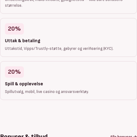
størrelse.
20%
Uttak & betaling
Uttakstid, Vipps/Trustly-støtte, gebyrer og verifisering (KYC).
20%
Spill & opplevelse
Spillutvalg, mobil, live casino og ansvarsverktøy.
Bonuser & tilbud
Alle bonuser →