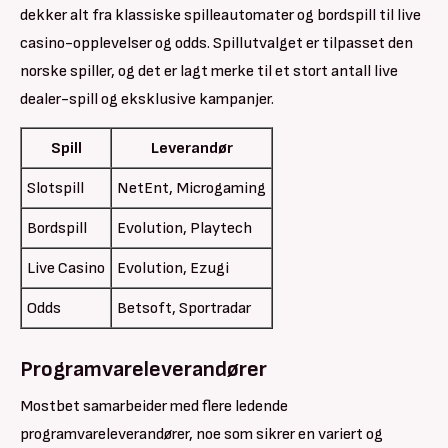
dekker alt fra klassiske spilleautomater og bordspill til live
casino-opplevelser og odds. Spillutvalget er tilpasset den
norske spiller, og det er lagt merke til et stort antall live
dealer-spill og eksklusive kampanjer.
Spill
Leverandør
Slotspill
NetEnt, Microgaming
Bordspill
Evolution, Playtech
Live Casino
Evolution, Ezugi
Odds
Betsoft, Sportradar
Programvareleverandører
Mostbet samarbeider med flere ledende
programvareleverandører, noe som sikrer en variert og