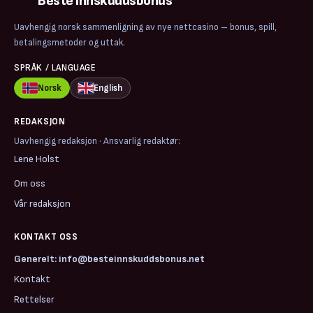
Beste Innskuddsbonus
Uavhengig norsk sammenligning av nye nettcasino – bonus, spill,
betalingsmetoder og uttak.
SPRÅK / LANGUAGE
Norsk
English
REDAKSJON
Uavhengig redaksjon · Ansvarlig redaktør:
Lene Holst
Om oss
Vår redaksjon
KONTAKT OSS
Generelt: info@besteinnskuddsbonus.net
Kontakt
Rettelser