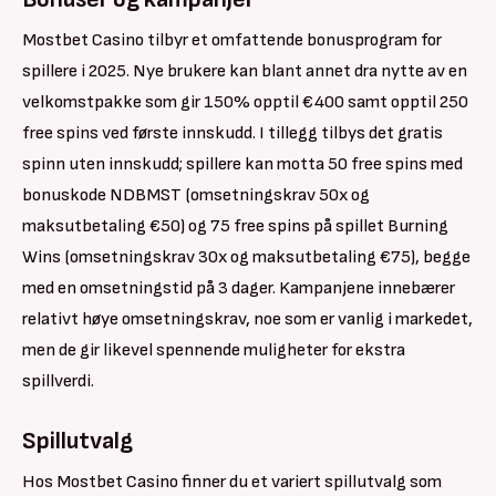
Mostbet Casino tilbyr et omfattende bonusprogram for
spillere i 2025. Nye brukere kan blant annet dra nytte av en
velkomstpakke som gir 150% opptil €400 samt opptil 250
free spins ved første innskudd. I tillegg tilbys det gratis
spinn uten innskudd; spillere kan motta 50 free spins med
bonuskode NDBMST (omsetningskrav 50x og
maksutbetaling €50) og 75 free spins på spillet Burning
Wins (omsetningskrav 30x og maksutbetaling €75), begge
med en omsetningstid på 3 dager. Kampanjene innebærer
relativt høye omsetningskrav, noe som er vanlig i markedet,
men de gir likevel spennende muligheter for ekstra
spillverdi.
Spillutvalg
Hos Mostbet Casino finner du et variert spillutvalg som