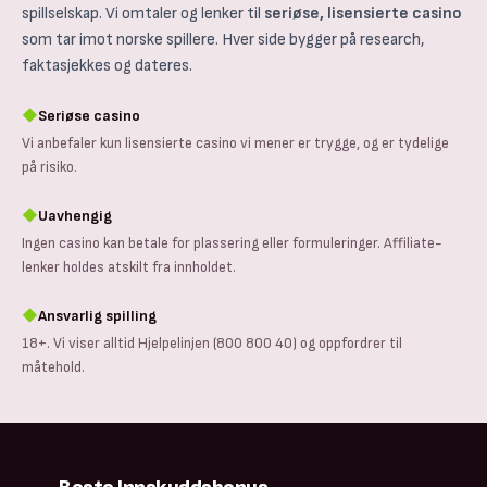
spillselskap. Vi omtaler og lenker til
seriøse, lisensierte casino
som tar imot norske spillere. Hver side bygger på research,
faktasjekkes og dateres.
◆
Seriøse casino
Vi anbefaler kun lisensierte casino vi mener er trygge, og er tydelige
på risiko.
◆
Uavhengig
Ingen casino kan betale for plassering eller formuleringer. Affiliate-
lenker holdes atskilt fra innholdet.
◆
Ansvarlig spilling
18+. Vi viser alltid Hjelpelinjen (800 800 40) og oppfordrer til
måtehold.