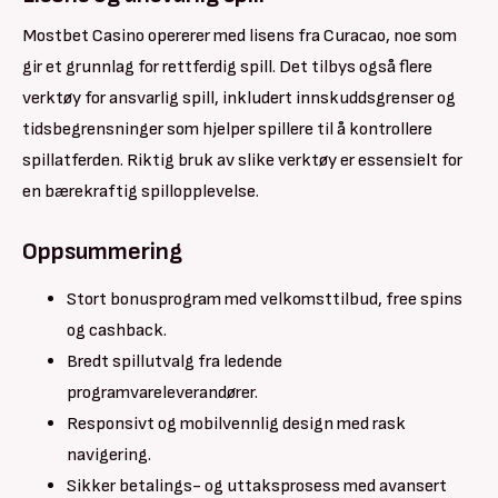
Mostbet Casino opererer med lisens fra Curacao, noe som
gir et grunnlag for rettferdig spill. Det tilbys også flere
verktøy for ansvarlig spill, inkludert innskuddsgrenser og
tidsbegrensninger som hjelper spillere til å kontrollere
spillatferden. Riktig bruk av slike verktøy er essensielt for
en bærekraftig spillopplevelse.
Oppsummering
Stort bonusprogram med velkomsttilbud, free spins
og cashback.
Bredt spillutvalg fra ledende
programvareleverandører.
Responsivt og mobilvennlig design med rask
navigering.
Sikker betalings- og uttaksprosess med avansert