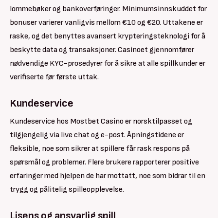
lommebøker og bankoverføringer. Minimumsinnskuddet for
bonuser varierer vanligvis mellom €10 og €20. Uttakene er
raske, og det benyttes avansert krypteringsteknologi for å
beskytte data og transaksjoner. Casinoet gjennomfører
nødvendige KYC-prosedyrer for å sikre at alle spillkunder er
verifiserte før første uttak.
Kundeservice
Kundeservice hos Mostbet Casino er norsktilpasset og
tilgjengelig via live chat og e-post. Åpningstidene er
fleksible, noe som sikrer at spillere får rask respons på
spørsmål og problemer. Flere brukere rapporterer positive
erfaringer med hjelpen de har mottatt, noe som bidrar til en
trygg og pålitelig spilleopplevelse.
Lisens og ansvarlig spill