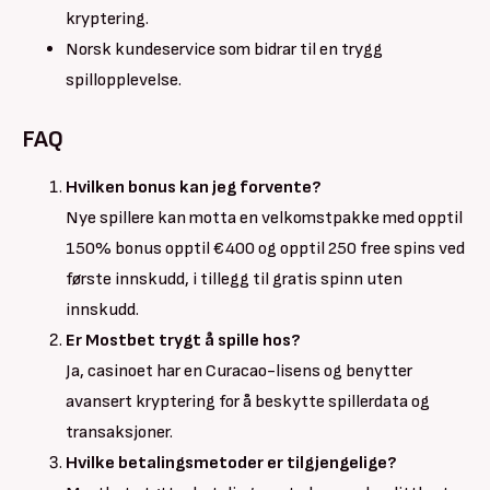
kryptering.
Norsk kundeservice som bidrar til en trygg
spillopplevelse.
FAQ
Hvilken bonus kan jeg forvente?
Nye spillere kan motta en velkomstpakke med opptil
150% bonus opptil €400 og opptil 250 free spins ved
første innskudd, i tillegg til gratis spinn uten
innskudd.
Er Mostbet trygt å spille hos?
Ja, casinoet har en Curacao-lisens og benytter
avansert kryptering for å beskytte spillerdata og
transaksjoner.
Hvilke betalingsmetoder er tilgjengelige?