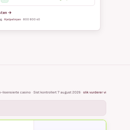
isten →
ig ·
Hjelpelinjen
· 800 800 40
isensierte casino · Sist kontrollert 7 august 2026 ·
slik vurderer vi