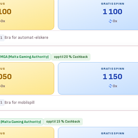
NUS
GRATISSPINN
100
1 100
40x
0x
Bra for automat-elskere
+1
opptil 20 % Cashback
 MGA (Malta Gaming Authority)
NUS
GRATISSPINN
050
1 150
40x
0x
Bra for mobilspill
+1
opptil 15 % Cashback
(Malta Gaming Authority)
NUS
GRATISSPINN