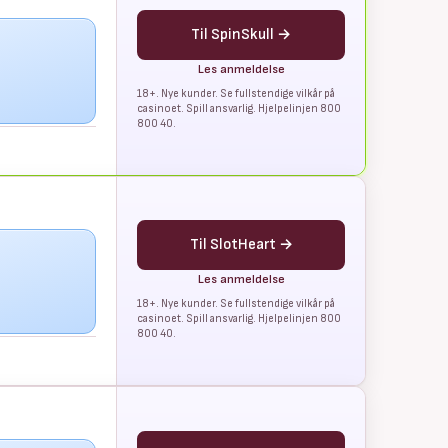
Til SpinSkull →
Les anmeldelse
18+. Nye kunder. Se fullstendige vilkår på
casinoet. Spill ansvarlig. Hjelpelinjen 800
800 40.
Til SlotHeart →
Les anmeldelse
18+. Nye kunder. Se fullstendige vilkår på
casinoet. Spill ansvarlig. Hjelpelinjen 800
800 40.