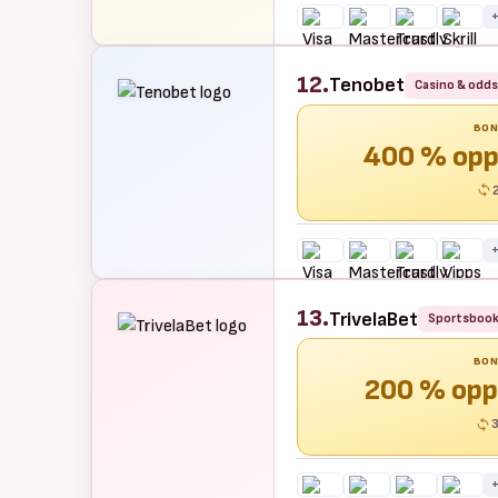
12.
Tenobet
Casino & odds
BO
400 % opp 
13.
TrivelaBet
Sportsbook
BO
200 % opp 