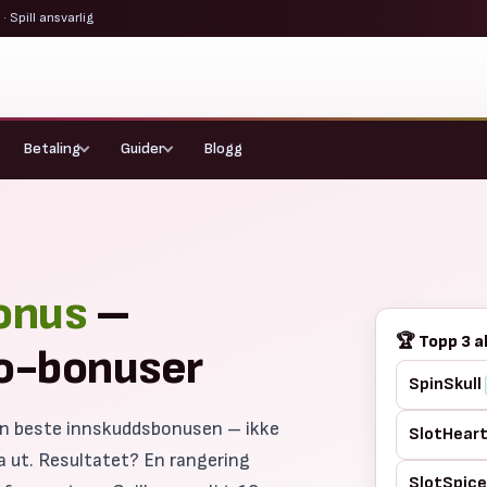
· Spill ansvarlig
Betaling
Guider
Blogg
onus
–
🏆 Topp 3 
o-bonuser
SpinSkull
den beste innskuddsbonusen – ikke
SlotHear
 ta ut. Resultatet? En rangering
SlotSpic