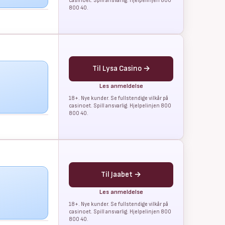
casinoet. Spill ansvarlig. Hjelpelinjen 800
800 40.
Til Lysa Casino →
Les anmeldelse
18+. Nye kunder. Se fullstendige vilkår på
casinoet. Spill ansvarlig. Hjelpelinjen 800
800 40.
Til Jaabet →
Les anmeldelse
18+. Nye kunder. Se fullstendige vilkår på
casinoet. Spill ansvarlig. Hjelpelinjen 800
800 40.