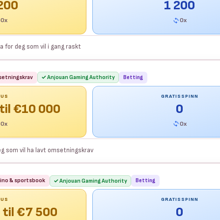
200
1 200
50x
0x
a for deg som vil i gang raskt
setningskrav
Betting
✓ Anjouan Gaming Authority
NUS
GRATISSPINN
til €10 000
0
10x
0x
eg som vil ha lavt omsetningskrav
ino & sportsbook
Betting
✓ Anjouan Gaming Authority
NUS
GRATISSPINN
til €7 500
0